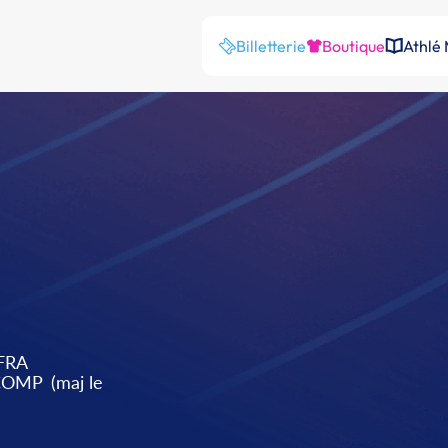
Billetterie
Boutique
Athlé
FRA
 COMP
(maj le