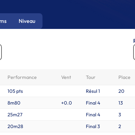
ums
Niveau
Performance
Vent
Tour
Place
105 pts
Résul 1
20
8m80
+0.0
Final 4
13
25m27
Final 4
3
20m28
Final 3
2