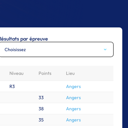
Résultats par épreuve
Choisissez
Niveau
Points
Lieu
R3
Angers
33
Angers
38
Angers
35
Angers