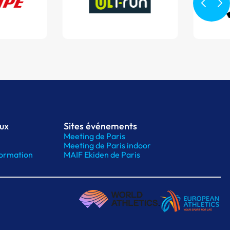
aux
Sites événements
Meeting de Paris
Meeting de Paris indoor
ormation
MAIF Ekiden de Paris