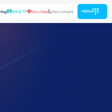
 Mag
Athlé TV
Nos clubs
Mon compte
MENU