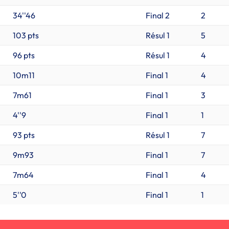
34''46
Final 2
2
103 pts
Résul 1
5
96 pts
Résul 1
4
10m11
Final 1
4
7m61
Final 1
3
4''9
Final 1
1
93 pts
Résul 1
7
9m93
Final 1
7
7m64
Final 1
4
5''0
Final 1
1