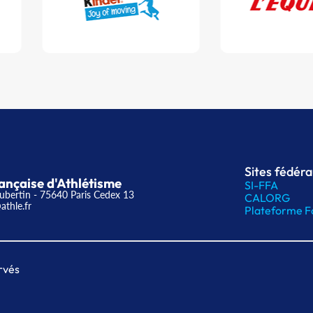
Sites fédér
ançaise d'Athlétisme
SI-FFA
ubertin - 75640 Paris Cedex 13
CALORG
athle.fr
Plateforme F
rvés