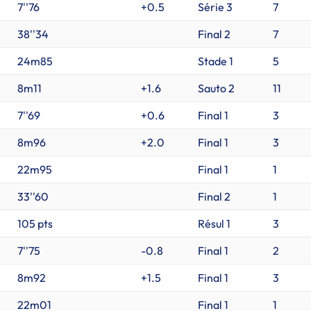
7''76
+0.5
Série 3
7
38''34
Final 2
7
24m85
Stade 1
5
8m11
+1.6
Sauto 2
11
7''69
+0.6
Final 1
3
8m96
+2.0
Final 1
3
22m95
Final 1
1
33''60
Final 2
1
105 pts
Résul 1
3
7''75
-0.8
Final 1
2
8m92
+1.5
Final 1
3
22m01
Final 1
1