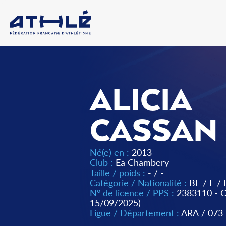
ALICIA
CASSAN
Né(e) en :
2013
Club :
Ea Chambery
Taille / poids :
- / -
Catégorie / Nationalité :
BE
/
F
/
N° de licence / PPS :
2383110 -
15/09/2025)
Ligue / Département :
ARA
/
073