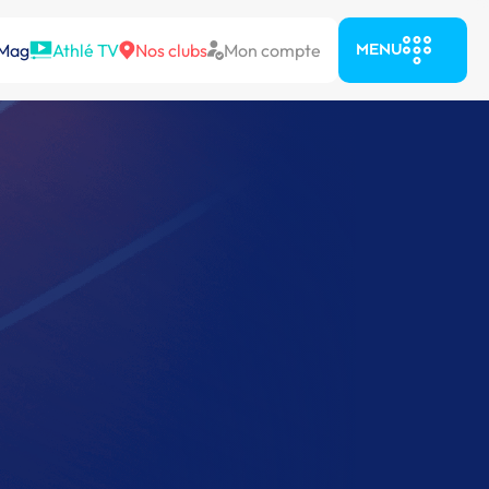
 Mag
Athlé TV
Nos clubs
Mon compte
MENU