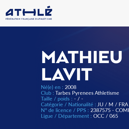
MATHIEU
LAVIT
Né(e) en :
2008
Club :
Tarbes Pyrenees Athletisme
Taille / poids :
- / -
Catégorie / Nationalité :
JU
/
M
/
FRA
N° de licence / PPS :
2387575 - COM
Ligue / Département :
OCC
/
065