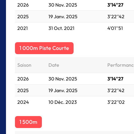
2026
30 Nov. 2025
3'14''27
2025
19 Janv. 2025
3'22''42
2021
31 Oct. 2021
4'01''51
1 000m Piste Courte
Saison
Date
Performanc
2026
30 Nov. 2025
3'14''27
2025
19 Janv. 2025
3'22''42
2024
10 Déc. 2023
3'22''02
1 500m