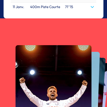
11 Janv.
400m Piste Courte
71''15