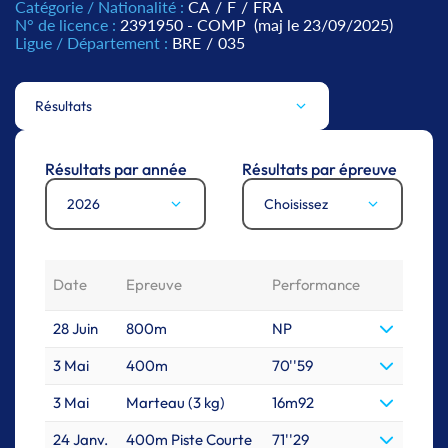
Catégorie / Nationalité :
CA
/
F
/
FRA
N° de licence :
2391950 - COMP
(maj le 23/09/2025)
Ligue / Département :
BRE
/
035
Résultats
Résultats par année
Résultats par épreuve
2026
Choisissez
Date
Epreuve
Performance
28 Juin
800m
NP
3 Mai
400m
70''59
3 Mai
Marteau (3 kg)
16m92
24 Janv.
400m Piste Courte
71''29