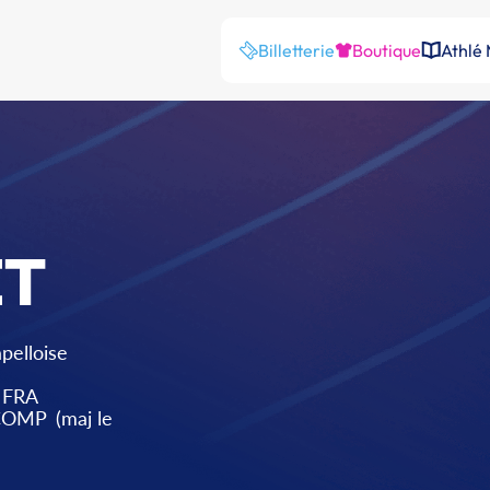
Billetterie
Boutique
Athlé
T
pelloise
FRA
 COMP
(maj le