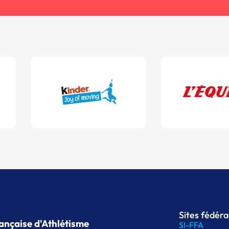
Sites fédér
ançaise d'Athlétisme
SI-FFA