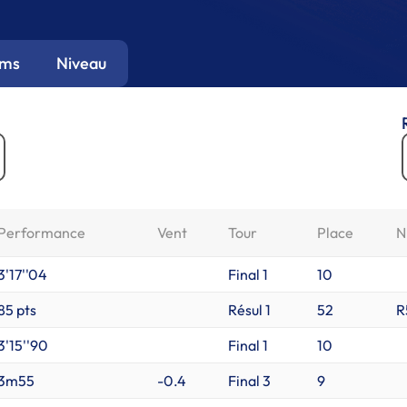
ums
Niveau
Performance
Vent
Tour
Place
N
3'17''04
Final 1
10
85 pts
Résul 1
52
R
3'15''90
Final 1
10
3m55
-0.4
Final 3
9