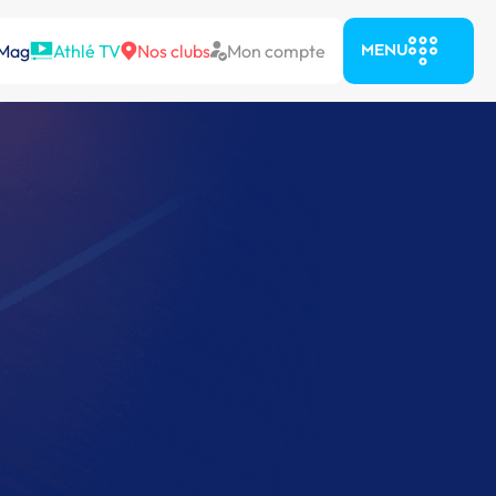
 Mag
Athlé TV
Nos clubs
Mon compte
MENU