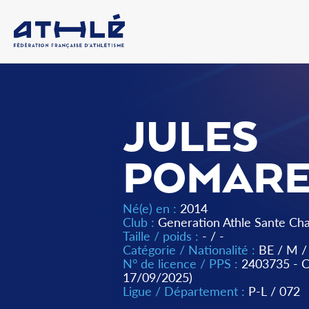
JULES
POMARE
Né(e) en :
2014
Club :
Generation Athle Sante Cha
Taille / poids :
- / -
Catégorie / Nationalité :
BE
/
M
/
N° de licence / PPS :
2403735 -
17/09/2025)
Ligue / Département :
P-L
/
072