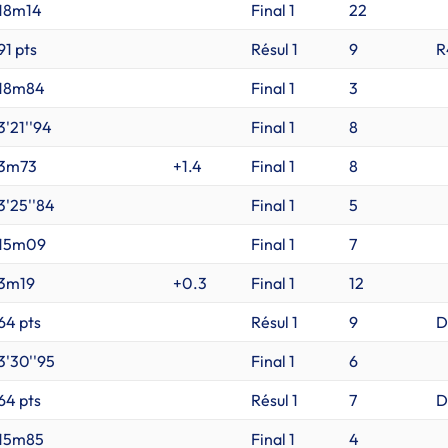
18m14
Final 1
22
91 pts
Résul 1
9
R
18m84
Final 1
3
3'21''94
Final 1
8
3m73
+1.4
Final 1
8
3'25''84
Final 1
5
15m09
Final 1
7
3m19
+0.3
Final 1
12
64 pts
Résul 1
9
D
3'30''95
Final 1
6
64 pts
Résul 1
7
D
15m85
Final 1
4