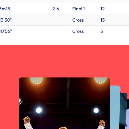
3m18
+2.6
Final 1
12
13'30''
Cross
15
10'56''
Cross
3