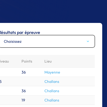
Résultats par épreuve
Choisissez
iveau
Points
Lieu
36
Mayenne
5
Challans
36
Challans
19
Challans