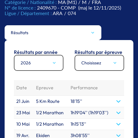
Catégorie / Nationalité :
MA (M1)
/
M
/
FRA
N° de licence :
2409670 - COMP
(maj le 12/11/2025)
Ligue / Département :
ARA
/
074
Résultats
Résultats par année
Résultats par épreuve
2026
Choisissez
Date
Epreuve
Performance
21 Juin
5 Km Route
18'15''
23 Mai
1/2 Marathon
1h19'04'' (1h19'03'')
10 Mai
1/2 Marathon
1h15'13''
19 Avr.
Ekiden
3h08'55''