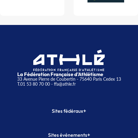
La Fédération Française d'Athlétisme
33 Avenue Pierre de Coubertin - 75640 Paris Cedex 13
T.01 53 80 70 00
- ffa@athle.fr
+
Sites fédéraux
SI-FFA
CALORG
+
Sites événements
Plateforme Formation