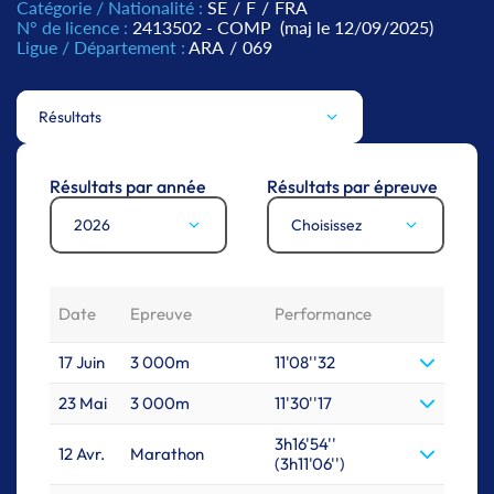
Catégorie / Nationalité :
SE
/
F
/
FRA
N° de licence :
2413502 - COMP
(maj le 12/09/2025)
Ligue / Département :
ARA
/
069
Résultats
Résultats par année
Résultats par épreuve
2026
Choisissez
Date
Epreuve
Performance
17 Juin
3 000m
11'08''32
23 Mai
3 000m
11'30''17
3h16'54''
12 Avr.
Marathon
(3h11'06'')