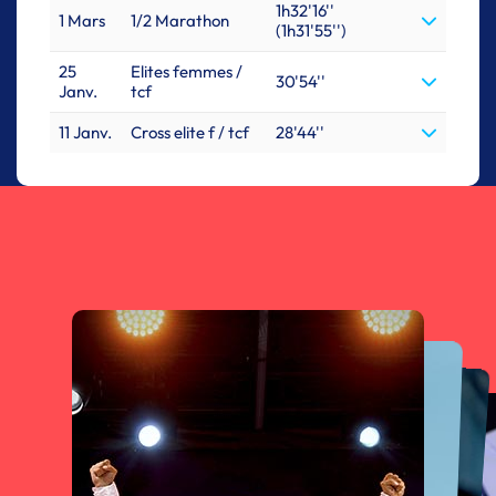
1h32'16''
1 Mars
1/2 Marathon
(1h31'55'')
25
Elites femmes /
30'54''
Janv.
tcf
11 Janv.
Cross elite f / tcf
28'44''