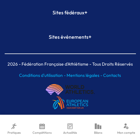
+
Sites fédéraux
SI-FFA
CALORG
+
Sites événements
Plateforme Formation
Meeting de Paris
Meeting de Paris indoor
MAIF Ekiden de Paris
2026
- Fédération Française d'Athlétisme - Tous Droits Réservés
Conditions d'utilisation -
Mentions légales -
Contacts
Pratiques
Compétitions
Actualités
Bilans
Mon compte