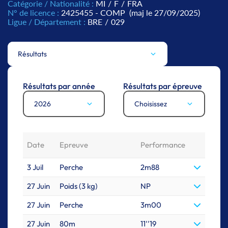
Catégorie / Nationalité :
MI
/
F
/
FRA
N° de licence :
2425455 - COMP
(maj le 27/09/2025)
Ligue / Département :
BRE
/
029
Résultats
Résultats par année
Résultats par épreuve
2026
Choisissez
Date
Epreuve
Performance
3 Juil
Perche
2m88
27 Juin
Poids (3 kg)
NP
27 Juin
Perche
3m00
27 Juin
80m
11''19