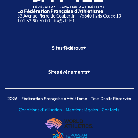
La Fédération Française d'Athlétisme
33 Avenue Pierre de Coubertin - 75640 Paris Cedex 13
T.01 53 80 70 00
- ffa@athle.fr
+
Sites fédéraux
SI-FFA
CALORG
+
Sites événements
Plateforme Formation
Meeting de Paris
Meeting de Paris indoor
MAIF Ekiden de Paris
2026
- Fédération Française d'Athlétisme - Tous Droits Réservés
Conditions d'utilisation -
Mentions légales -
Contacts