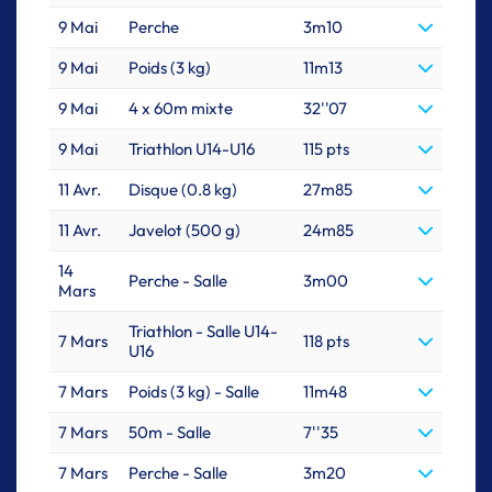
9 Mai
Perche
3m10
9 Mai
Poids (3 kg)
11m13
9 Mai
4 x 60m mixte
32''07
9 Mai
Triathlon U14-U16
115 pts
11 Avr.
Disque (0.8 kg)
27m85
11 Avr.
Javelot (500 g)
24m85
14
Perche - Salle
3m00
Mars
Triathlon - Salle U14-
7 Mars
118 pts
U16
7 Mars
Poids (3 kg) - Salle
11m48
7 Mars
50m - Salle
7''35
7 Mars
Perche - Salle
3m20