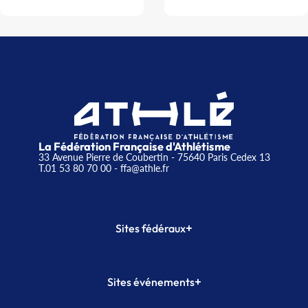
La Fédération Française d'Athlétisme
33 Avenue Pierre de Coubertin - 75640 Paris Cedex 13
T.01 53 80 70 00
- ffa@athle.fr
+
Sites fédéraux
SI-FFA
CALORG
+
Sites événements
Plateforme Formation
Meeting de Paris