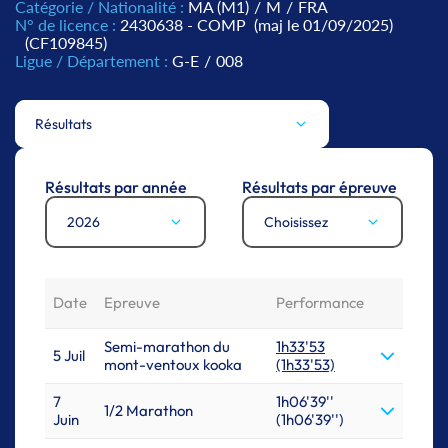
Catégorie / Nationalité :
MA (M1)
/
M
/
FRA
N° de licence :
2430638 - COMP
(maj le 01/09/2025)
(CF109845)
Ligue / Département :
G-E
/
008
Résultats
Résultats par année
Résultats par épreuve
2026
Choisissez
Date
Epreuve
Performance
Semi-marathon du
1h33'53
5 Juil
mont-ventoux kooka
(1h33'53)
7
1h06'39''
1/2 Marathon
Juin
(1h06'39'')