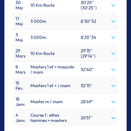
30
30'25''
10 Km Route
Mai
(30'25'')
17
3 000m
8'30''52
Mai
3
3 000m
8'33''34
Mai
29
29'15''
10 Km Route
Mars
(29'14'')
8
Masters 1 et + masculin
32'40''
Mars
/ mam
15
Masters 1 et + / mam
32'15''
Fév.
18
Master m / mam
28'49''
Janv.
4
Course 1 : elites
26'51''
Janv.
hommes + masters