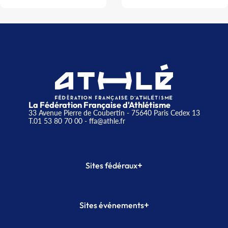
La Fédération Française d'Athlétisme
33 Avenue Pierre de Coubertin - 75640 Paris Cedex 13
T.01 53 80 70 00
- ffa@athle.fr
+
Sites fédéraux
SI-FFA
CALORG
+
Sites événements
Plateforme Formation
Meeting de Paris