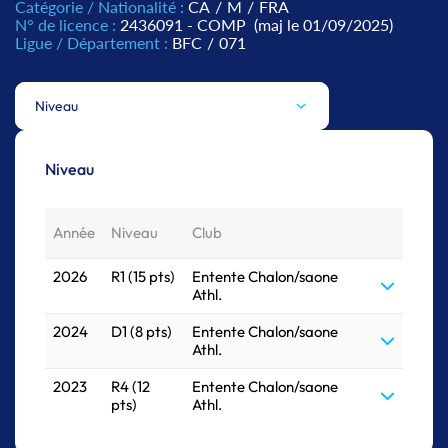
Catégorie / Nationalité :
CA
/
M
/
FRA
N° de licence :
2436091 - COMP
(maj le 01/09/2025)
Ligue / Département :
BFC
/
071
Niveau
Niveau
Année
Niveau
Club
2026
R1 (15 pts)
Entente Chalon/saone
Athl.
2024
D1 (8 pts)
Entente Chalon/saone
Athl.
2023
R4 (12
Entente Chalon/saone
pts)
Athl.