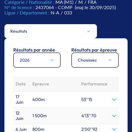
Catégorie / Nationalité :
MA (M1)
/
M
/
FRA
N° de licence :
2437064 - COMP
(maj le 30/09/2025)
Ligue / Département :
N-A
/
033
Résultats
Résultats par année
Résultats par épreuve
2026
Choisissez
Date
Epreuve
Performance
17
400m
53''15
Juin
12
1 500m
4'13''70
Juin
6 Juin
800m
2'00''92