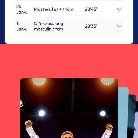
25
Masters 1 et + / tcm
28'45''
Janv.
11
C14-cross long
28'35''
Janv.
masculin / tcm