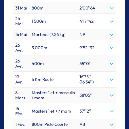
31 Mai
800m
2'00''64
24
1 500m
4'17''42
Mai
16 Mai
Marteau (7.26 kg)
NP
26
3 000m
9'52''92
Avr.
26
400m
55''01
Avr.
19
16'35''
5 Km Route
Avr.
(16'34'')
8
Masters 1 et + masculin
38'05''
Mars
/ mam
15
Masters 1 et + / mam
37'12''
Fév.
1 Fév.
800m Piste Courte
AB