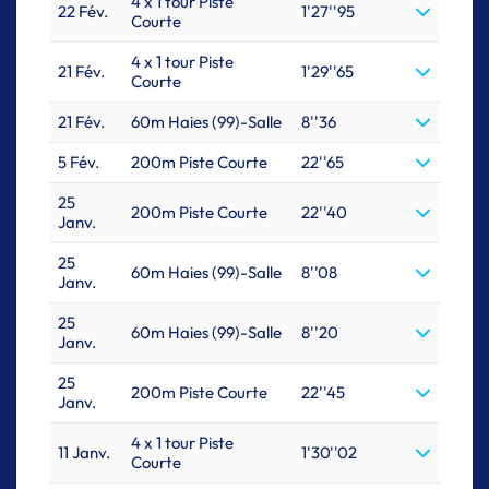
4 x 1 tour Piste
22 Fév.
1'27''95
Courte
4 x 1 tour Piste
21 Fév.
1'29''65
Courte
21 Fév.
60m Haies (99)-Salle
8''36
5 Fév.
200m Piste Courte
22''65
25
200m Piste Courte
22''40
Janv.
25
60m Haies (99)-Salle
8''08
Janv.
25
60m Haies (99)-Salle
8''20
Janv.
25
200m Piste Courte
22''45
Janv.
4 x 1 tour Piste
11 Janv.
1'30''02
Courte