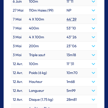
6 Juin
100m
11''11
27 Mai
110m Haies (99)
NP
7 Mai
4 X 100m
44''39
7 Mai
400m
53''10
3 Mai
4 X 100m
43''26
3 Mai
200m
23''06
3 Mai
Triple saut
13m18
12 Avr.
100m
11''31
12 Avr.
Poids (6 kg)
10m70
12 Avr.
Hauteur
1m68
12 Avr.
Longueur
5m99
12 Avr.
Disque (1.75 kg)
28m81