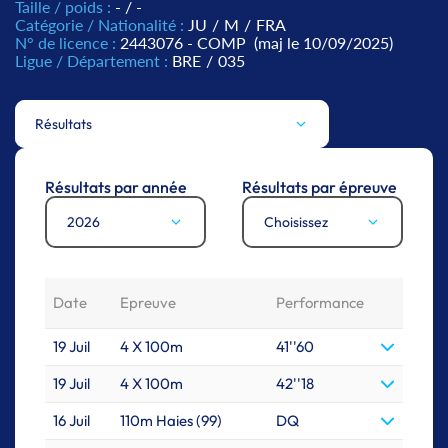
Taille / poids :
- / -
Catégorie / Nationalité :
JU
/
M
/
FRA
N° de licence :
2443076 - COMP
(maj le 10/09/2025)
Ligue / Département :
BRE
/
035
Résultats
Résultats par année
Résultats par épreuve
2026
Choisissez
Date
Epreuve
Performance
19 Juil
4 X 100m
41''60
19 Juil
4 X 100m
42''18
16 Juil
110m Haies (99)
DQ