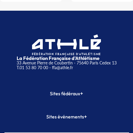
La Fédération Française d'Athlétisme
33 Avenue Pierre de Coubertin - 75640 Paris Cedex 13
T.01 53 80 70 00
- ffa@athle.fr
+
Sites fédéraux
SI-FFA
CALORG
+
Sites événements
Plateforme Formation
Meeting de Paris