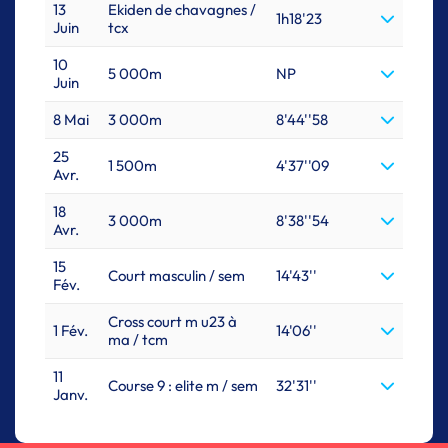
13
Ekiden de chavagnes /
1h18'23
Juin
tcx
10
5 000m
NP
Juin
8 Mai
3 000m
8'44''58
25
1 500m
4'37''09
Avr.
18
3 000m
8'38''54
Avr.
15
Court masculin / sem
14'43''
Fév.
Cross court m u23 à
1 Fév.
14'06''
ma / tcm
11
Course 9 : elite m / sem
32'31''
Janv.