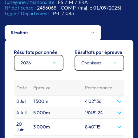
Catégorie / Nationalité :
ES
/
M
/
FRA
N° de licence :
2456068 - COMP
(maj le 01/09/2025)
Ligue / Département :
P-L
/
085
Résultats
Résultats par année
Résultats par épreuve
2026
Choisissez
Date
Epreuve
Performance
8 Juil
1 500m
4'02''36
4 Juil
5 000m
15'48''24
20
3 000m
8'40''15
Juin