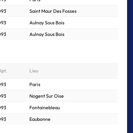
 093
Saint Maur Des Fosses
 093
Aulnay Sous Bois
 093
Aulnay Sous Bois
Dpt.
Lieu
 093
Paris
 093
Nogent Sur Oise
 093
Fontainebleau
 093
Eaubonne