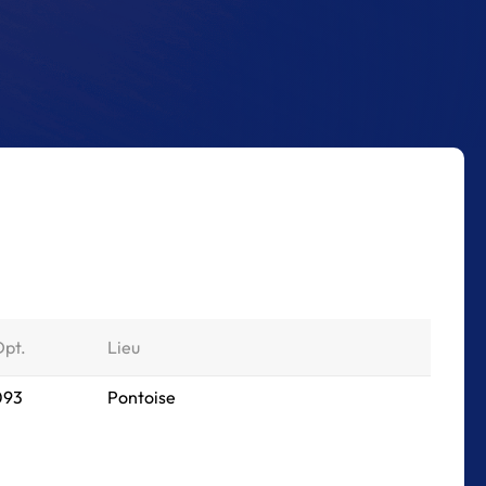
Dpt.
Lieu
 093
Pontoise