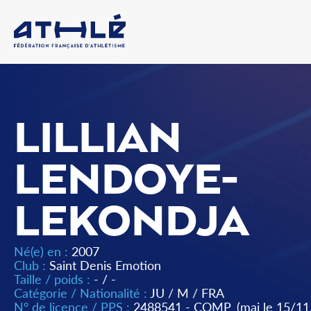
LILLIAN
LENDOYE-
LEKONDJA
Né(e) en :
2007
Club :
Saint Denis Emotion
Taille / poids :
- / -
Catégorie / Nationalité :
JU
/
M
/
FRA
N° de licence / PPS :
2488541 - COMP
(maj le 15/1