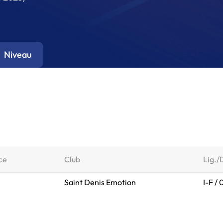
Niveau
ce
Club
Lig./
Saint Denis Emotion
I-F /