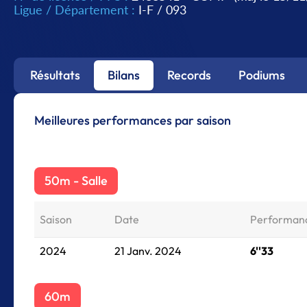
Ligue / Département :
I-F
/
093
Résultats
Bilans
Records
Podiums
Meilleures performances par saison
50m - Salle
Saison
Date
Performan
2024
21 Janv. 2024
6''33
60m