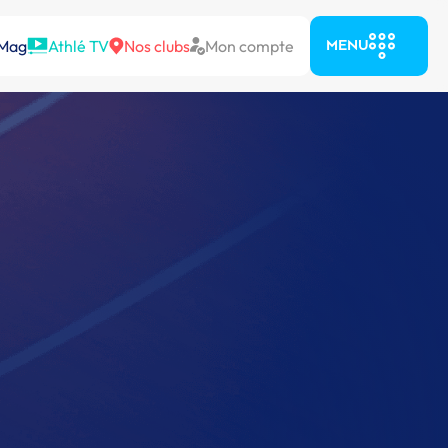
 Mag
Athlé TV
Nos clubs
Mon compte
MENU