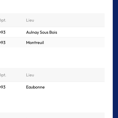
Dpt.
Lieu
 093
Aulnay Sous Bois
 093
Montreuil
Dpt.
Lieu
 093
Eaubonne