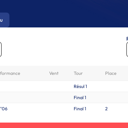
u
rformance
Vent
Tour
Place
Résul 1
Final 1
''06
Final 1
2