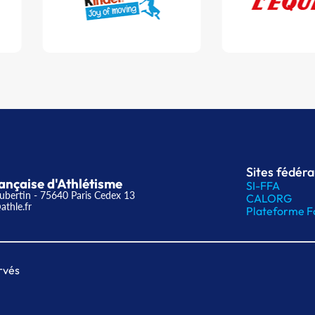
Sites fédér
ançaise d'Athlétisme
SI-FFA
ubertin - 75640 Paris Cedex 13
CALORG
athle.fr
Plateforme F
rvés