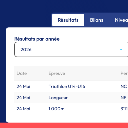
Résultats
Bilans
Nivea
Résultats par année
2026
Date
Epreuve
Pe
24 Mai
Triathlon U14-U16
NC
24 Mai
Longueur
NP
24 Mai
1 000m
3'11