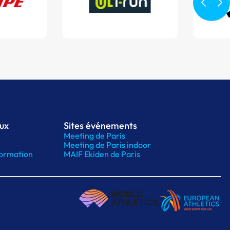
aux
Sites événements
Meeting de Paris
Meeting de Paris indoor
ormation
MAIF Ekiden de Paris