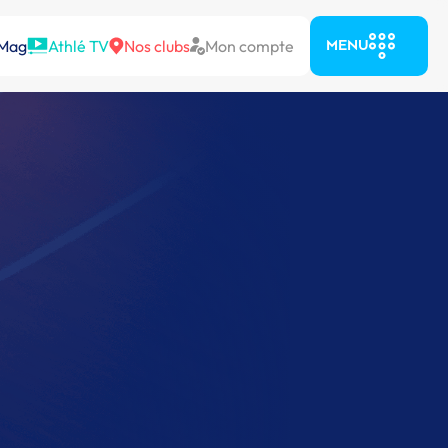
 Mag
Athlé TV
Nos clubs
Mon compte
MENU