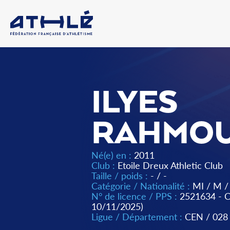
ILYES
RAHMOU
Né(e) en :
2011
Club :
Etoile Dreux Athletic Club
Taille / poids :
- / -
Catégorie / Nationalité :
MI
/
M
/
N° de licence / PPS :
2521634 -
10/11/2025)
Ligue / Département :
CEN
/
028