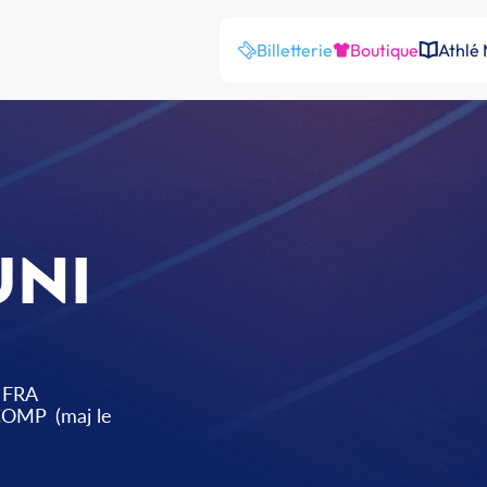
Billetterie
Boutique
Athlé
NI
FRA
 COMP
(maj le