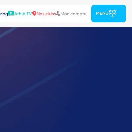
 Mag
Athlé TV
Nos clubs
Mon compte
MENU