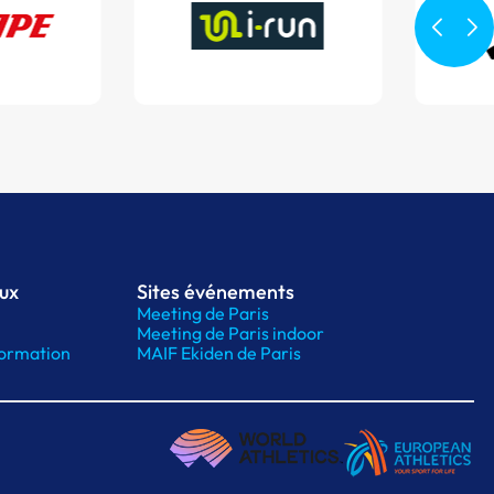
aux
Sites événements
Meeting de Paris
Meeting de Paris indoor
ormation
MAIF Ekiden de Paris