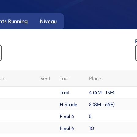
ts Running
Niveau
nce
Vent
Tour
Place
Trail
4 (
4M
-
1SE
)
H.Stade
8 (
8M
-
6SE
)
Final 6
5
Final 4
10