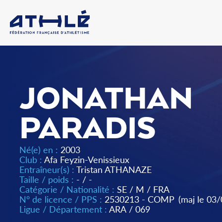
JONATHAN
PARADIS
Né(e) en :
2003
Club :
Afa Feyzin-Venissieux
Entraîneur(s) :
Tristan ATHANAZE
Taille / poids :
- / -
Catégorie / Nationalité :
SE
/
M
/
FRA
N° de licence / PPS :
2530213 - COMP
(maj le 03
Ligue / Département :
ARA
/
069