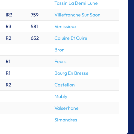
Tassin La Demi Lune
IR3
759
Villefranche Sur Saon
R3
581
Venissieux
R2
652
Caluire Et Cuire
Bron
R1
Feurs
R1
Bourg En Bresse
R2
Castellon
Mably
Valserhone
Simandres