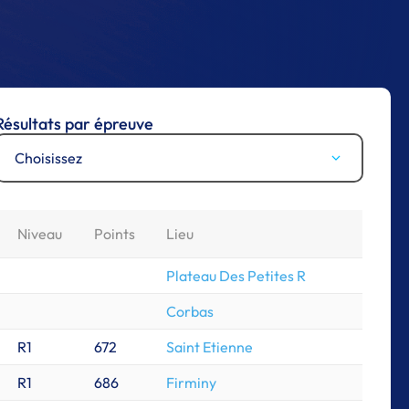
Résultats par épreuve
Choisissez
Niveau
Points
Lieu
Plateau Des Petites R
Corbas
R1
672
Saint Etienne
R1
686
Firminy