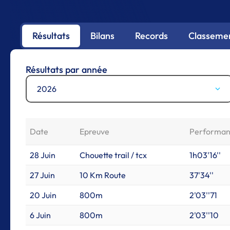
Résultats
Bilans
Records
Classemen
Résultats par année
2026
Date
Epreuve
Performa
28 Juin
Chouette trail / tcx
1h03'16''
27 Juin
10 Km Route
37'34''
20 Juin
800m
2'03''71
6 Juin
800m
2'03''10