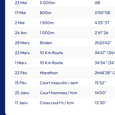
23 Mai
5 000m
AB
17 Mai
800m
2'00''08
2 Mai
1 500m
4'25''37
24 Avr.
1 000m
2'41''26
28 Mars
Ekiden
2h20'42''
22 Mars
10 Km Route
34'47'' (34'4
1 Mars
10 Km Route
34'54'' (34'
22 Fév.
Marathon
2h48'28'' (
15 Fév.
Court masculin / sem
15'52''
25 Janv.
Court hommes / tcm
14'00''
11 Janv.
Cross court h / tcm
13'30''