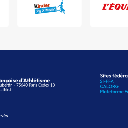
Sites fédér
ançaise d'Athlétisme
SI-FFA
ubertin - 75640 Paris Cedex 13
CALORG
athle.fr
Plateforme F
rvés