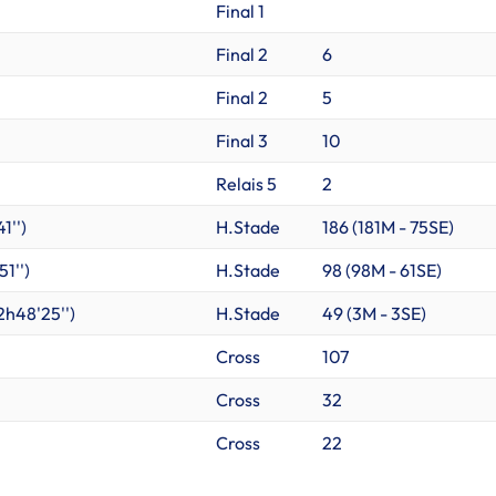
Final 1
Final 2
6
Final 2
5
Final 3
10
Relais 5
2
1'')
H.Stade
186 (
181M
-
75SE
)
51'')
H.Stade
98 (
98M
-
61SE
)
2h48'25'')
H.Stade
49 (
3M
-
3SE
)
Cross
107
Cross
32
Cross
22