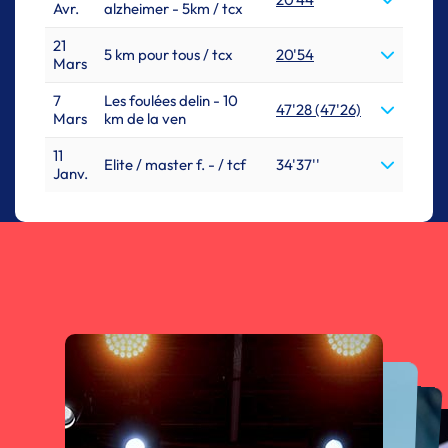
Avr.
alzheimer - 5km / tcx
21
5 km pour tous / tcx
20'54
Mars
7
Les foulées delin - 10
47'28 (47'26)
Mars
km de la ven
11
Elite / master f. - / tcf
34'37''
Janv.