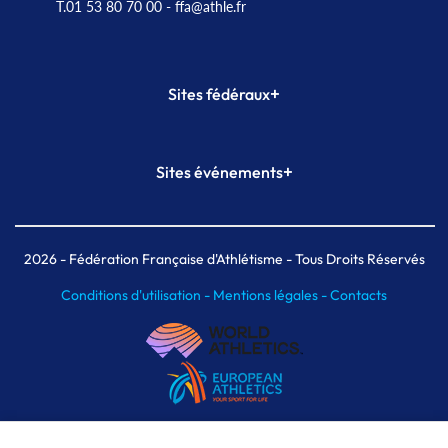
T.01 53 80 70 00
- ffa@athle.fr
+
Sites fédéraux
SI-FFA
CALORG
+
Sites événements
Plateforme Formation
Meeting de Paris
Meeting de Paris indoor
MAIF Ekiden de Paris
2026
- Fédération Française d'Athlétisme - Tous Droits Réservés
Conditions d'utilisation -
Mentions légales -
Contacts