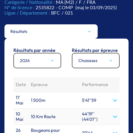
Catégorie / Nationalité :
MA (M2)
/
F
/
FRA
N° de licence :
2535822 - COMP
(maj le 03/09/2025)
Ligue / Département :
BFC
/
021
Résultats
Résultats par année
Résultats par épreuve
2026
Choisissez
Date
Epreuve
Performance
17
1 500m
5'41''59
Mai
10
44'19''
10 Km Route
Mai
(44'01'')
26
Bougeons pour
20'44