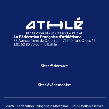
La Fédération Française d'Athlétisme
33 Avenue Pierre de Coubertin - 75640 Paris Cedex 13
T.01 53 80 70 00
- ffa@athle.fr
+
Sites fédéraux
SI-FFA
CALORG
+
Sites événements
Plateforme Formation
Meeting de Paris
Meeting de Paris indoor
MAIF Ekiden de Paris
2026
- Fédération Française d'Athlétisme - Tous Droits Réservés