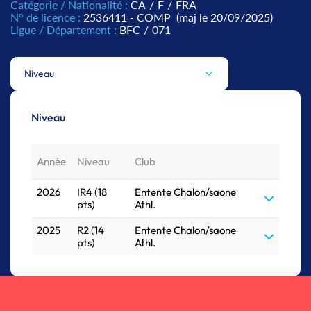
Catégorie / Nationalité :
CA
/
F
/
FRA
N° de licence :
2536411 - COMP
(maj le 20/09/2025)
Ligue / Département :
BFC
/
071
Niveau
Niveau
Année
Niveau
Club
2026
IR4 (18
Entente Chalon/saone
pts)
Athl.
2025
R2 (14
Entente Chalon/saone
pts)
Athl.