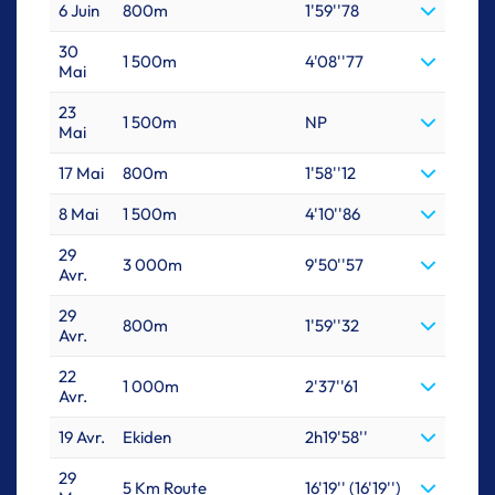
6 Juin
800m
1'59''78
30
1 500m
4'08''77
Mai
23
1 500m
NP
Mai
17 Mai
800m
1'58''12
8 Mai
1 500m
4'10''86
29
3 000m
9'50''57
Avr.
29
800m
1'59''32
Avr.
22
1 000m
2'37''61
Avr.
19 Avr.
Ekiden
2h19'58''
29
5 Km Route
16'19'' (16'19'')