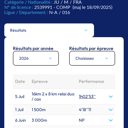
Catégorie / Nationalité :
JU
/
M
/
FRA
N° de licence :
2539991 - COMP
(maj le 18/09/2025)
Ligue / Département :
N-A
/
016
Résultats
Résultats par année
Résultats par épreuve
2026
Choisissez
Date
Epreuve
Performance
16km 2 x 8 km relai duo
5 Juil
1h02'53''
/ cax
1 Juil
1 500m
4'18''11
6 Juin
3 000m
NP