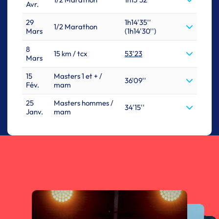
Avr.
29
1h14'35''
1/2 Marathon
Mars
(1h14'30'')
8
15 km / tcx
53'23
Mars
15
Masters 1 et + /
36'09''
Fév.
mam
25
Masters hommes /
34'15''
Janv.
mam