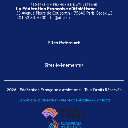
La Fédération Française d'Athlétisme
33 Avenue Pierre de Coubertin - 75640 Paris Cedex 13
T.01 53 80 70 00
- ffa@athle.fr
+
Sites fédéraux
SI-FFA
CALORG
+
Sites événements
Plateforme Formation
Meeting de Paris
Meeting de Paris indoor
MAIF Ekiden de Paris
2026
- Fédération Française d'Athlétisme - Tous Droits Réservés
Conditions d'utilisation -
Mentions légales -
Contacts