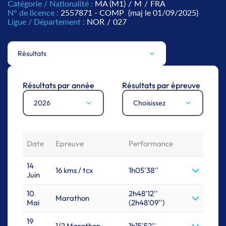
Catégorie / Nationalité :
MA (M1)
/
M
/
FRA
N° de licence :
2557871 - COMP
(maj le 01/09/2025)
Ligue / Département :
NOR
/
027
Résultats
Résultats par année
Résultats par épreuve
2026
Choisissez
Date
Epreuve
Performance
14
16 kms / tcx
1h05'38''
Juin
10
2h48'12''
Marathon
Mai
(2h48'09'')
19
1/2 Marathon
1h15'52''