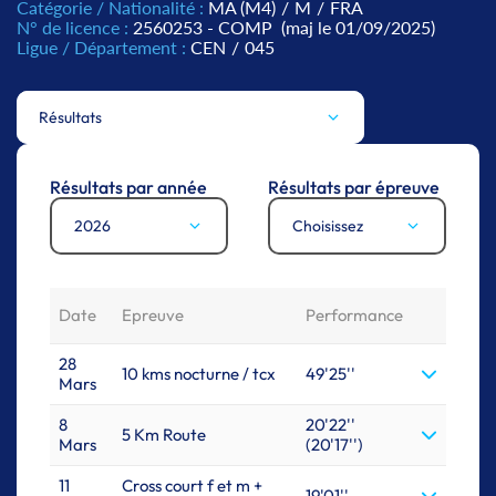
Catégorie / Nationalité :
MA (M4)
/
M
/
FRA
N° de licence :
2560253 - COMP
(maj le 01/09/2025)
Ligue / Département :
CEN
/
045
Résultats
Résultats par année
Résultats par épreuve
2026
Choisissez
Date
Epreuve
Performance
28
10 kms nocturne / tcx
49'25''
Mars
8
20'22''
5 Km Route
Mars
(20'17'')
11
Cross court f et m +
19'01''