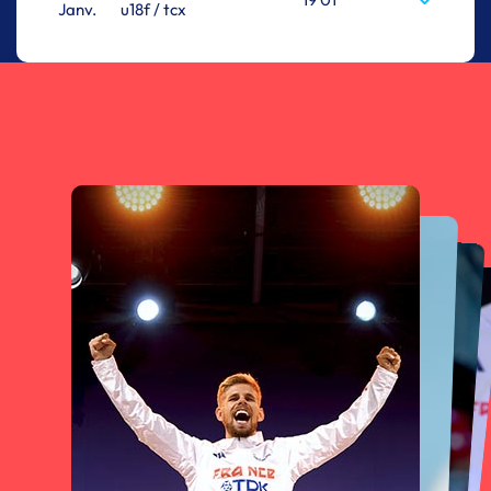
Janv.
u18f / tcx