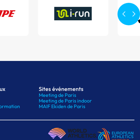
aux
Sites événements
Meeting de Paris
Meeting de Paris indoor
ormation
MAIF Ekiden de Paris