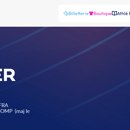
Billetterie
Boutique
Athlé
ER
FRA
 COMP
(maj le