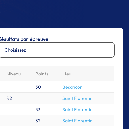
Résultats par épreuve
Choisissez
Niveau
Points
Lieu
30
Besancon
R2
Saint Florentin
33
Saint Florentin
32
Saint Florentin