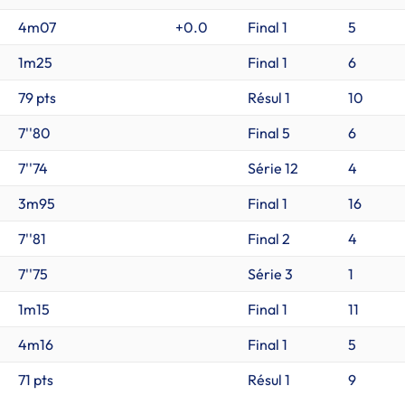
4m07
+0.0
Final 1
5
1m25
Final 1
6
79 pts
Résul 1
10
7''80
Final 5
6
7''74
Série 12
4
3m95
Final 1
16
7''81
Final 2
4
7''75
Série 3
1
1m15
Final 1
11
4m16
Final 1
5
71 pts
Résul 1
9