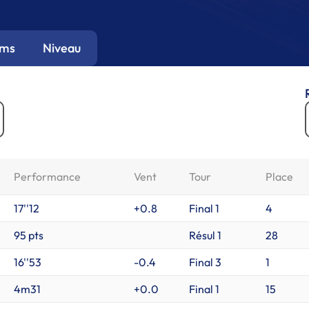
ums
Niveau
Performance
Vent
Tour
Place
17''12
+0.8
Final 1
4
95 pts
Résul 1
28
16''53
-0.4
Final 3
1
4m31
+0.0
Final 1
15