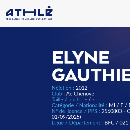
ELYNE
GAUTHI
Né(e) en :
2012
Club :
Ac Chenove
Taille / poids :
- / -
Catégorie / Nationalité :
MI
/
F
/
N° de licence / PPS :
2560803 -
01/09/2025)
Ligue / Département :
BFC
/
021