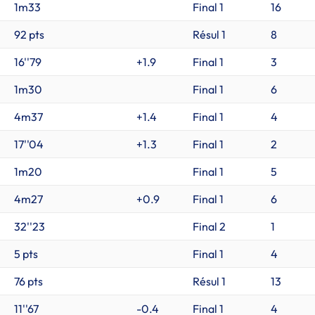
1m33
Final 1
16
92 pts
Résul 1
8
16''79
+1.9
Final 1
3
1m30
Final 1
6
4m37
+1.4
Final 1
4
17''04
+1.3
Final 1
2
1m20
Final 1
5
4m27
+0.9
Final 1
6
32''23
Final 2
1
5 pts
Final 1
4
76 pts
Résul 1
13
11''67
-0.4
Final 1
4