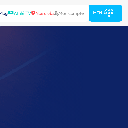
 Mag
Athlé TV
Nos clubs
Mon compte
MENU