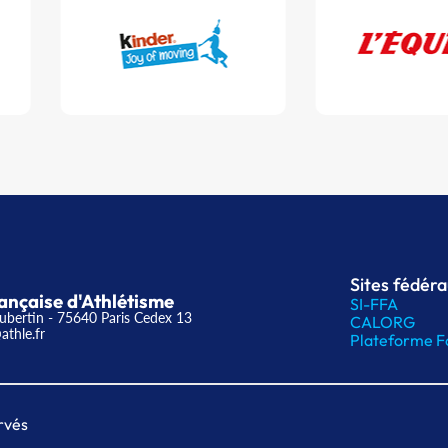
Sites fédér
ançaise d'Athlétisme
SI-FFA
ubertin - 75640 Paris Cedex 13
CALORG
athle.fr
Plateforme F
rvés