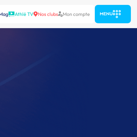
 Mag
Athlé TV
Nos clubs
Mon compte
MENU