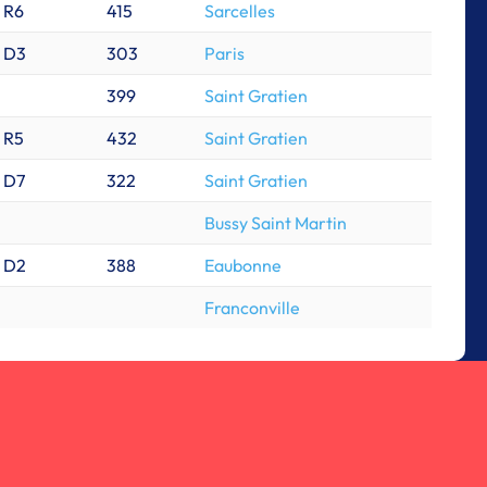
R6
415
Sarcelles
D3
303
Paris
399
Saint Gratien
R5
432
Saint Gratien
D7
322
Saint Gratien
Bussy Saint Martin
D2
388
Eaubonne
Franconville