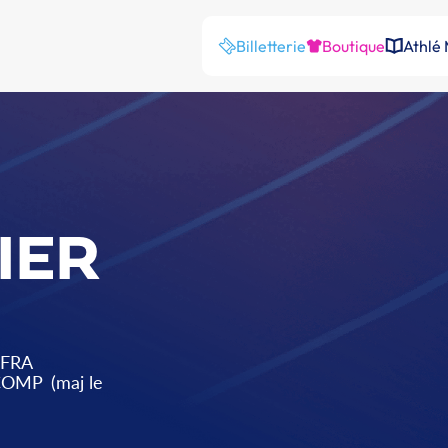
Billetterie
Boutique
Athlé
IER
FRA
 COMP
(maj le