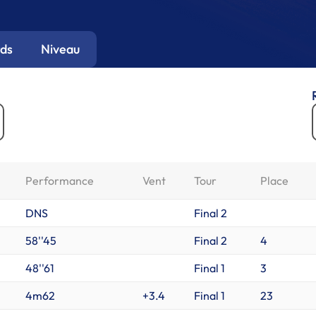
ds
Niveau
Performance
Vent
Tour
Place
DNS
Final 2
58''45
Final 2
4
48''61
Final 1
3
4m62
+3.4
Final 1
23