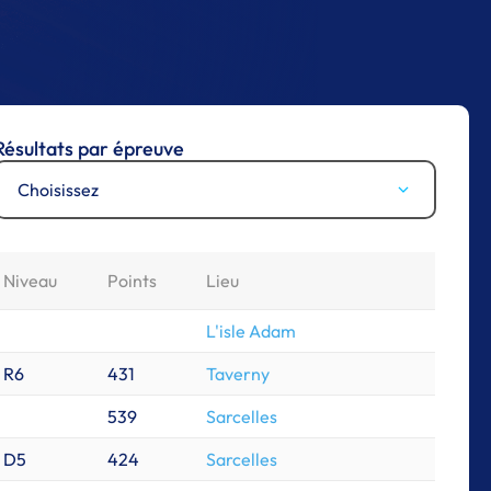
Résultats par épreuve
Choisissez
Niveau
Points
Lieu
L'isle Adam
R6
431
Taverny
539
Sarcelles
D5
424
Sarcelles