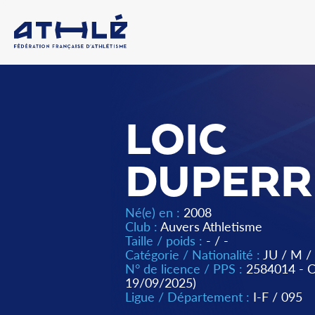
LOIC
DUPERR
Né(e) en :
2008
Club :
Auvers Athletisme
Taille / poids :
- / -
Catégorie / Nationalité :
JU
/
M
/
N° de licence / PPS :
2584014 -
19/09/2025)
Ligue / Département :
I-F
/
095