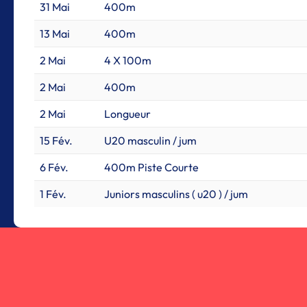
31 Mai
400m
13 Mai
400m
2 Mai
4 X 100m
2 Mai
400m
2 Mai
Longueur
15 Fév.
U20 masculin / jum
6 Fév.
400m Piste Courte
1 Fév.
Juniors masculins ( u20 ) / jum