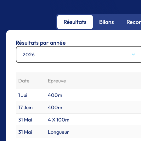
Résultats
Bilans
Recor
Résultats par année
2026
Date
Epreuve
1 Juil
400m
17 Juin
400m
31 Mai
4 X 100m
31 Mai
Longueur