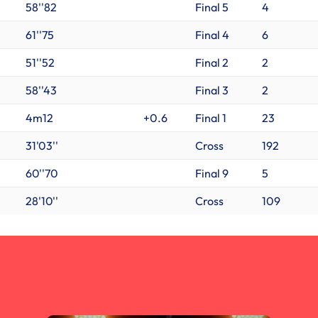
58''82
Final 5
4
61''75
Final 4
6
51''52
Final 2
2
58''43
Final 3
2
4m12
+0.6
Final 1
23
31'03''
Cross
192
60''70
Final 9
5
28'10''
Cross
109