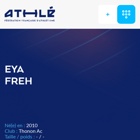
+
EYA
FREH
Né(e) en :
2010
Club :
Thonon Ac
Taille / poids :
- / -