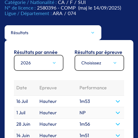
Catégorie / Nationalité :
CA
/
F
/
SUI
N° de licence :
2580396 - COMP
(maj le 14/09/2025)
Ligue / Département :
ARA
/
074
Résultats
Résultats par année
Résultats par épreuve
2026
Choisissez
Date
Epreuve
Performance
16 Juil
Hauteur
1m53
1 Juil
Hauteur
NP
28 Juin
Hauteur
1m56
14 Juin
Hauteur
1m51