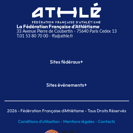
La Fédération Française d'Athlétisme
33 Avenue Pierre de Coubertin - 75640 Paris Cedex 13
T.01 53 80 70 00
- ffa@athle.fr
+
Sites fédéraux
SI-FFA
CALORG
+
Sites événements
Plateforme Formation
Meeting de Paris
Meeting de Paris indoor
MAIF Ekiden de Paris
2026
- Fédération Française d'Athlétisme - Tous Droits Réservés
Conditions d'utilisation -
Mentions légales -
Contacts