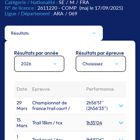
Catégorie / Nationalité :
SE
/
M
/
FRA
N° de licence :
2611220 - COMP
(maj le 17/09/2025)
Ligue / Département :
ARA
/
069
Résultats
Résultats par année
Résultats par épreuve
2026
Choisissez
Date
Epreuve
Performance
29
Championnat de
2h56'51''
Mars
france trail court /
(2h56'33'')
15
Trail 18km / tcx
1h35'04
Mars
1
Trail givré / tcx
1h58'06''