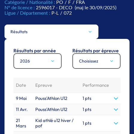
Catégorie / Nationalité :
PO
/
F
/
FRA
N° de licence :
2596017 - DECO
(maj le 30/09/2025)
Ligue / Département :
P-L
/
072
Résultats
Résultats par année
Résultats par épreuve
2026
Choisissez
Date
Epreuve
Performance
9 Mai
Pouss'Athlon U12
1 pts
11 Avr.
Pouss'Athlon U12
1 pts
21
Kid athlé u12 hiver /
1 pts
Mars
pof