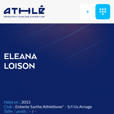
+
ELEANA
LOISON
Né(e) en :
2015
Club :
Entente Sarthe Athletisme* - S/l Us Arnage
Taille / poids :
- / -