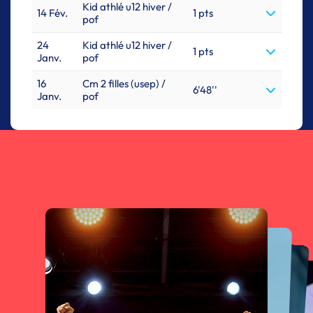
Kid athlé u12 hiver /
14 Fév.
1 pts
pof
24
Kid athlé u12 hiver /
1 pts
Janv.
pof
16
Cm 2 filles (usep) /
6'48''
Janv.
pof