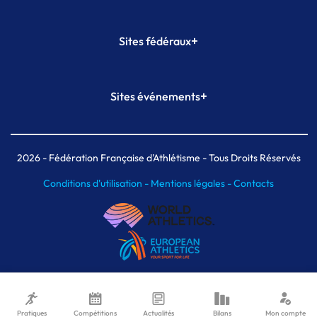
+
Sites fédéraux
SI-FFA
CALORG
+
Sites événements
Plateforme Formation
Meeting de Paris
Meeting de Paris indoor
MAIF Ekiden de Paris
2026
- Fédération Française d'Athlétisme - Tous Droits Réservés
Conditions d'utilisation -
Mentions légales -
Contacts
Pratiques
Compétitions
Actualités
Bilans
Mon compte