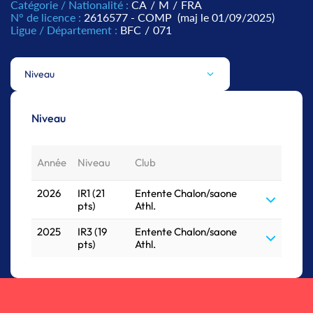
Catégorie / Nationalité :
CA
/
M
/
FRA
N° de licence :
2616577 - COMP
(maj le 01/09/2025)
Ligue / Département :
BFC
/
071
Niveau
Niveau
Année
Niveau
Club
2026
IR1 (21
Entente Chalon/saone
pts)
Athl.
2025
IR3 (19
Entente Chalon/saone
pts)
Athl.