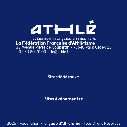
La Fédération Française d'Athlétisme
33 Avenue Pierre de Coubertin - 75640 Paris Cedex 13
T.01 53 80 70 00
- ffa@athle.fr
+
Sites fédéraux
SI-FFA
CALORG
+
Sites événements
Plateforme Formation
Meeting de Paris
Meeting de Paris indoor
MAIF Ekiden de Paris
2026
- Fédération Française d'Athlétisme - Tous Droits Réservés