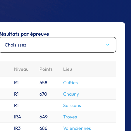
Résultats par épreuve
Choisissez
Niveau
Points
Lieu
R1
658
Cuffies
R1
670
Chauny
R1
Soissons
IR4
649
Troyes
IR3
686
Valenciennes