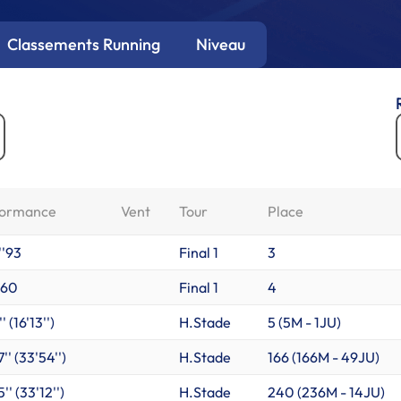
Classements Running
Niveau
formance
Vent
Tour
Place
''93
Final 1
3
'60
Final 1
4
' (16'13'')
H.Stade
5 (
5M
-
1JU
)
'' (33'54'')
H.Stade
166 (
166M
-
49JU
)
'' (33'12'')
H.Stade
240 (
236M
-
14JU
)