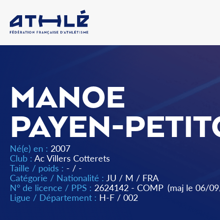
MANOE
PAYEN-PETI
Né(e) en :
2007
Club :
Ac Villers Cotterets
Taille / poids :
- / -
Catégorie / Nationalité :
JU
/
M
/
FRA
N° de licence / PPS :
2624142 - COMP
(maj le 06/0
Ligue / Département :
H-F
/
002