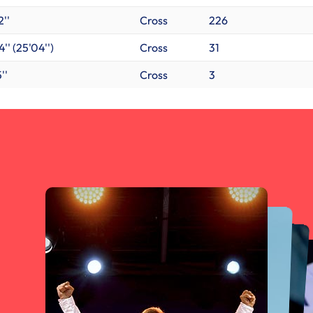
2''
Cross
226
'' (25'04'')
Cross
31
''
Cross
3