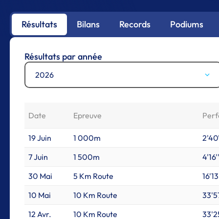
Résultats
Bilans
Records
Podiums
Résultats par année
2026
Date
Epreuve
Per
19 Juin
1 000m
2'40
7 Juin
1 500m
4'16'
30 Mai
5 Km Route
16'13'
10 Mai
10 Km Route
33'57
12 Avr.
10 Km Route
33'25