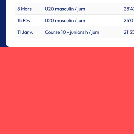
8 Mars
U20 masculin / jum
28'4
15 Fév.
U20 masculin / jum
25'04
11 Janv.
Course 10 - juniors h / jum
21'35