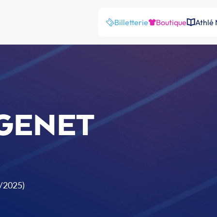
Billetterie
Boutique
Athlé
TGENET
9/2025)