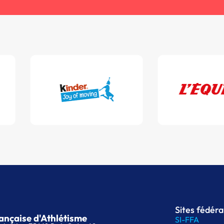
Sites fédér
ançaise d'Athlétisme
SI-FFA