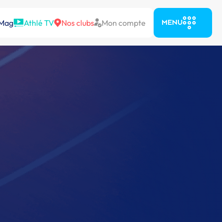
 Mag
Athlé TV
Nos clubs
Mon compte
MENU