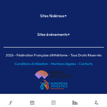
+
Sites fédéraux
SI-FFA
CALORG
+
Sites événements
Plateforme Formation
Meeting de Paris
Meeting de Paris indoor
MAIF Ekiden de Paris
2026
- Fédération Française d'Athlétisme - Tous Droits Réservés
Conditions d'utilisation -
Mentions légales -
Contacts