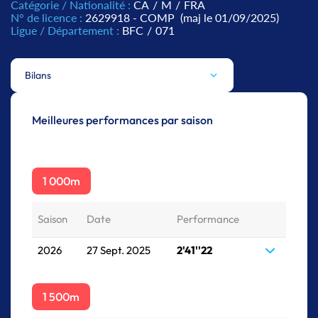
Catégorie / Nationalité :
CA
/
M
/
FRA
N° de licence :
2629918 - COMP
(maj le 01/09/2025)
Ligue / Département :
BFC
/
071
Bilans
Meilleures performances par saison
1 000m
Saison
Date
Performance
2026
27 Sept. 2025
2'41''22
1 500m