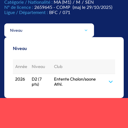
Catégorie / Nationalité :
MA (M1)
/
M
/
SEN
N° de licence :
2659645 - COMP
(maj le 29/10/2025)
Ligue / Département :
BFC
/
071
Niveau
Niveau
Année
Niveau
Club
2026
D2 (7
Entente Chalon/saone
pts)
Athl.