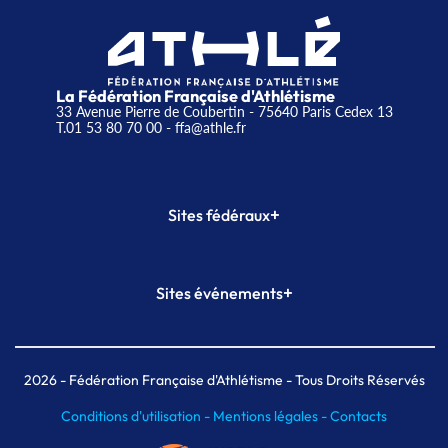
La Fédération Française d'Athlétisme
33 Avenue Pierre de Coubertin - 75640 Paris Cedex 13
T.01 53 80 70 00
- ffa@athle.fr
+
Sites fédéraux
SI-FFA
CALORG
+
Sites événements
Plateforme Formation
Meeting de Paris
Meeting de Paris indoor
MAIF Ekiden de Paris
2026
- Fédération Française d'Athlétisme - Tous Droits Réservés
Conditions d'utilisation -
Mentions légales -
Contacts