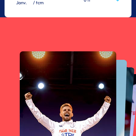
Janv.
/ tcm