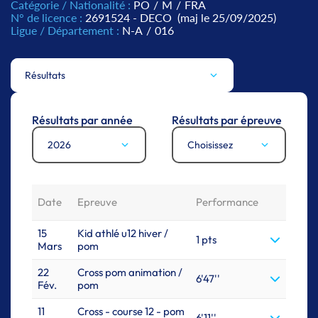
Catégorie / Nationalité :
PO
/
M
/
FRA
N° de licence :
2691524 - DECO
(maj le 25/09/2025)
Ligue / Département :
N-A
/
016
Résultats
Résultats par année
Résultats par épreuve
2026
Choisissez
Date
Epreuve
Performance
15
Kid athlé u12 hiver /
1 pts
Mars
pom
22
Cross pom animation /
6'47''
Fév.
pom
11
Cross - course 12 - pom
6'11''