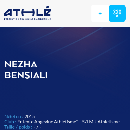
+
NEZHA
BENSIALI
Né(e) en :
2015
Club :
Entente Angevine Athletisme* - S/l M J Athletisme
Taille / poids :
- / -