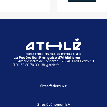
La Fédération Française d'Athlétisme
33 Avenue Pierre de Coubertin - 75640 Paris Cedex 13
T.01 53 80 70 00
- ffa@athle.fr
+
Sites fédéraux
SI-FFA
CALORG
+
Sites événements
Plateforme Formation