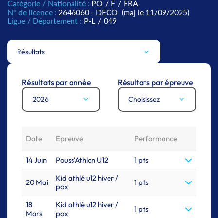
Catégorie / Nationalité :
PO
/
F
/
FRA
N° de licence :
2646060 - DECO
(maj le 11/09/2025)
Ligue / Département :
P-L
/
049
Résultats
Résultats par année
Résultats par épreuve
2026
Choisissez
Date
Epreuve
Performance
14 Juin
Pouss'Athlon U12
1 pts
Kid athlé u12 hiver /
20 Mai
1 pts
pox
18
Kid athlé u12 hiver /
1 pts
Mars
pox