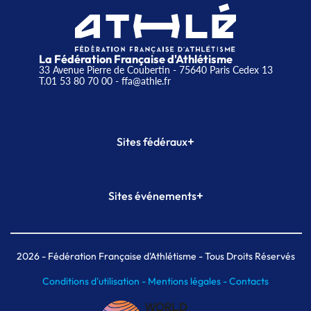
La Fédération Française d'Athlétisme
33 Avenue Pierre de Coubertin - 75640 Paris Cedex 13
T.01 53 80 70 00
- ffa@athle.fr
+
Sites fédéraux
SI-FFA
CALORG
+
Sites événements
Plateforme Formation
Meeting de Paris
Meeting de Paris indoor
MAIF Ekiden de Paris
2026
- Fédération Française d'Athlétisme - Tous Droits Réservés
Conditions d'utilisation -
Mentions légales -
Contacts