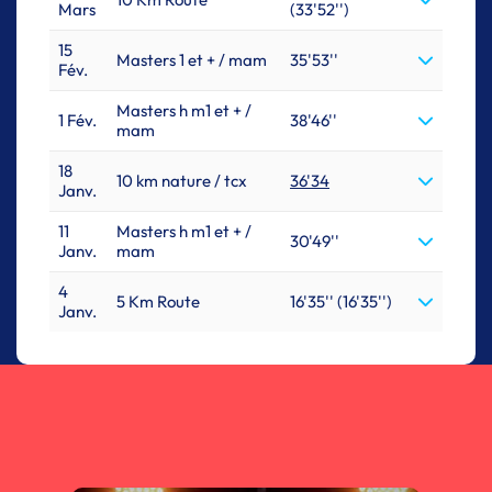
Mars
(33'52'')
15
Masters 1 et + / mam
35'53''
Fév.
Masters h m1 et + /
1 Fév.
38'46''
mam
18
10 km nature / tcx
36'34
Janv.
11
Masters h m1 et + /
30'49''
Janv.
mam
4
5 Km Route
16'35'' (16'35'')
Janv.