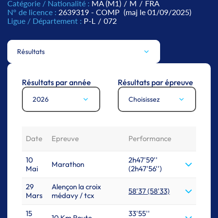
Catégorie / Nationalité :
MA (M1)
/
M
/
FRA
N° de licence :
2639319 - COMP
(maj le 01/09/2025)
Ligue / Département :
P-L
/
072
Résultats
Résultats par année
Résultats par épreuve
2026
Choisissez
Date
Epreuve
Performance
10
2h47'59''
Marathon
Mai
(2h47'56'')
29
Alençon la croix
58'37 (58'33)
Mars
médavy / tcx
15
33'55''
10 Km Route