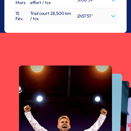
Mars
effort / tcx
15
Trail court 28,500 km
2h51'51''
Fév.
/ tcx