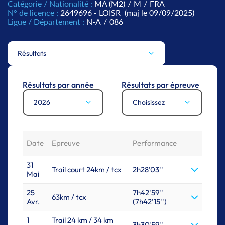
Catégorie / Nationalité :
MA (M2)
/
M
/
FRA
N° de licence :
2649696 - LOISR
(maj le 09/09/2025)
Ligue / Département :
N-A
/
086
Résultats
Résultats par année
Résultats par épreuve
2026
Choisissez
Date
Epreuve
Performance
31
Trail court 24km / tcx
2h28'03''
Mai
25
7h42'59''
63km / tcx
Avr.
(7h42'15'')
1
Trail 24 km / 34 km
3h30'59''