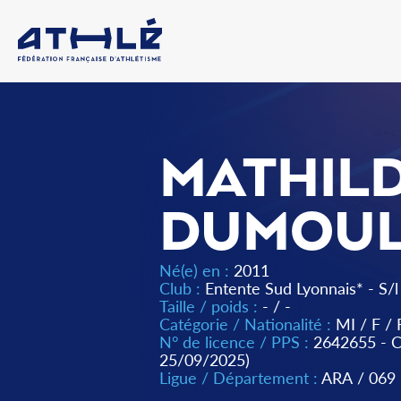
MATHIL
DUMOUL
Né(e) en :
2011
Club :
Entente Sud Lyonnais* - S/l
Taille / poids :
- / -
Catégorie / Nationalité :
MI
/
F
/
N° de licence / PPS :
2642655 -
25/09/2025)
Ligue / Département :
ARA
/
069