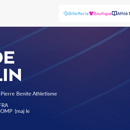
Billetterie
Boutique
Athlé
DE
IN
 Pierre Benite Athletisme
FRA
 COMP
(maj le