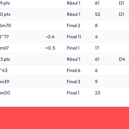
9 pts
Résul 1
61
D1
0 pts
Résul 1
52
D1
16m70
Final 2
8
2''77
-0.4
Final 11
4
3m67
+0.5
Final 1
17
3 pts
Résul 1
61
D4
''43
Final 6
6
3m39
Final 3
9
6m00
Final 1
23