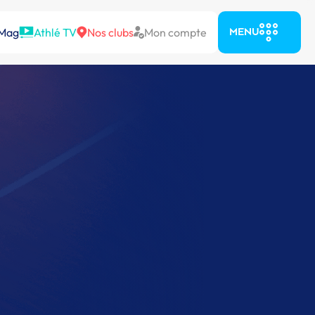
 Mag
Athlé TV
Nos clubs
Mon compte
MENU