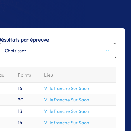
Résultats par épreuve
Choisissez
au
Points
Lieu
16
Villefranche Sur Saon
30
Villefranche Sur Saon
13
Villefranche Sur Saon
14
Villefranche Sur Saon