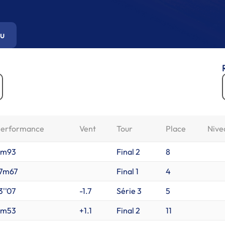
u
erformance
Vent
Tour
Place
Nive
5m93
Final 2
8
7m67
Final 1
4
3''07
-1.7
Série 3
5
3m53
+1.1
Final 2
11