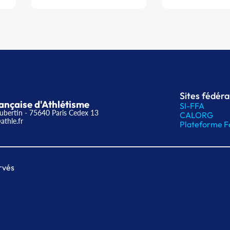
Sites fédér
ançaise d'Athlétisme
SI-FFA
ubertin - 75640 Paris Cedex 13
CALORG
athle.fr
Plateforme F
rvés