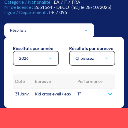
Catégorie / Nationalité :
EA
/
F
/
FRA
N° de licence :
2651564 - DECO
(maj le 28/10/2025)
Ligue / Département :
I-F
/
095
Résultats
Résultats par année
Résultats par épreuve
2026
Choisissez
Date
Epreuve
Performance
31 Janv.
Kid cross eveil / eax
1''