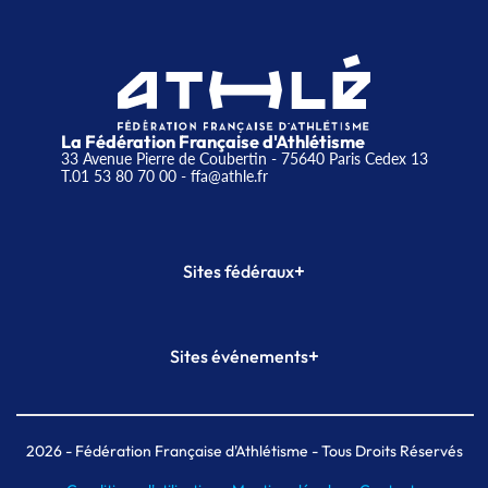
La Fédération Française d'Athlétisme
33 Avenue Pierre de Coubertin - 75640 Paris Cedex 13
T.01 53 80 70 00
- ffa@athle.fr
+
Sites fédéraux
SI-FFA
CALORG
+
Sites événements
Plateforme Formation
Meeting de Paris
Meeting de Paris indoor
MAIF Ekiden de Paris
2026
- Fédération Française d'Athlétisme - Tous Droits Réservés