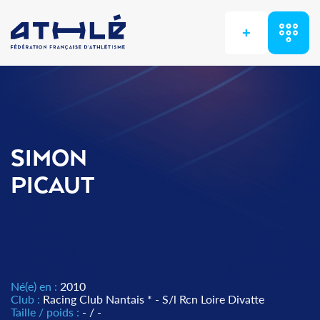
+
SIMON
PICAUT
Né(e) en :
2010
Club :
Racing Club Nantais * - S/l Rcn Loire Divatte
Taille / poids :
- / -