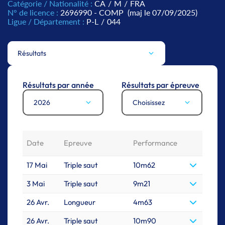
Catégorie / Nationalité :
CA
/
M
/
FRA
N° de licence :
2696990 - COMP
(maj le 07/09/2025)
Ligue / Département :
P-L
/
044
Résultats
Résultats par année
Résultats par épreuve
2026
Choisissez
Date
Epreuve
Performance
17 Mai
Triple saut
10m62
3 Mai
Triple saut
9m21
26 Avr.
Longueur
4m63
26 Avr.
Triple saut
10m90