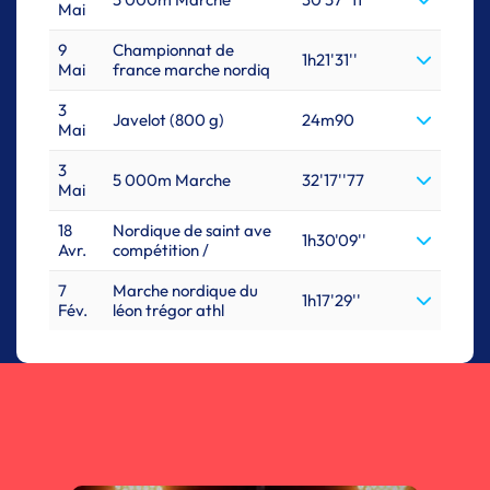
Mai
9
Championnat de
1h21'31''
Mai
france marche nordiq
3
Javelot (800 g)
24m90
Mai
3
5 000m Marche
32'17''77
Mai
18
Nordique de saint ave
1h30'09''
Avr.
compétition /
7
Marche nordique du
1h17'29''
Fév.
léon trégor athl