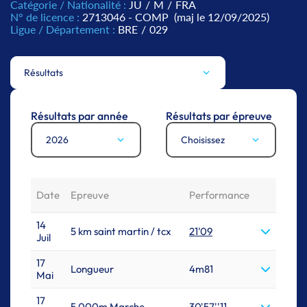
Catégorie / Nationalité :
JU
/
M
/
FRA
N° de licence :
2713046 - COMP
(maj le 12/09/2025)
Ligue / Département :
BRE
/
029
Résultats
Résultats par année
Résultats par épreuve
2026
Choisissez
Date
Epreuve
Performance
14
5 km saint martin / tcx
21'09
Juil
17
Longueur
4m81
Mai
17
5 000m Marche
30'57''11