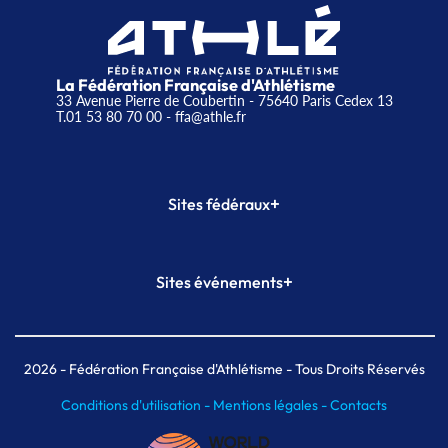
La Fédération Française d'Athlétisme
33 Avenue Pierre de Coubertin - 75640 Paris Cedex 13
T.01 53 80 70 00
- ffa@athle.fr
+
Sites fédéraux
SI-FFA
CALORG
+
Sites événements
Plateforme Formation
Meeting de Paris
Meeting de Paris indoor
MAIF Ekiden de Paris
2026
- Fédération Française d'Athlétisme - Tous Droits Réservés
Conditions d'utilisation -
Mentions légales -
Contacts