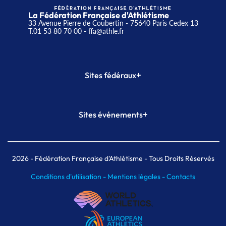
La Fédération Française d'Athlétisme
33 Avenue Pierre de Coubertin - 75640 Paris Cedex 13
T.01 53 80 70 00
- ffa@athle.fr
+
Sites fédéraux
SI-FFA
CALORG
+
Sites événements
Plateforme Formation
Meeting de Paris
Meeting de Paris indoor
MAIF Ekiden de Paris
2026
- Fédération Française d'Athlétisme - Tous Droits Réservés
Conditions d'utilisation -
Mentions légales -
Contacts