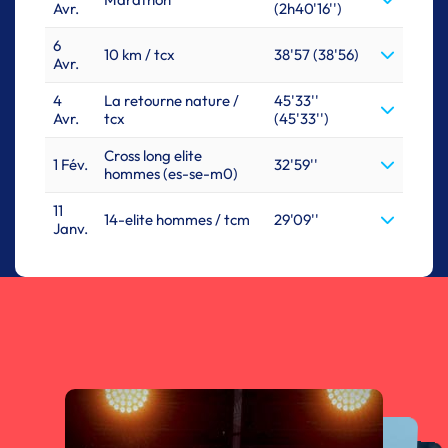
Avr.
(2h40'16'')
6
10 km / tcx
38'57 (38'56)
Avr.
4
La retourne nature /
45'33''
Avr.
tcx
(45'33'')
Cross long elite
1 Fév.
32'59''
hommes (es-se-m0)
11
14-elite hommes / tcm
29'09''
Janv.