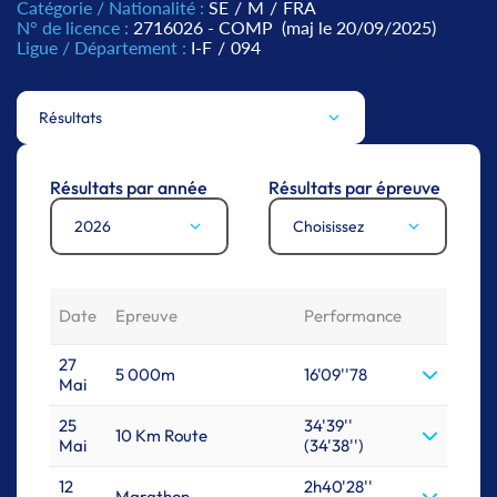
Catégorie / Nationalité :
SE
/
M
/
FRA
N° de licence :
2716026 - COMP
(maj le 20/09/2025)
Ligue / Département :
I-F
/
094
Résultats
Résultats par année
Résultats par épreuve
2026
Choisissez
Date
Epreuve
Performance
27
5 000m
16'09''78
Mai
25
34'39''
10 Km Route
Mai
(34'38'')
12
2h40'28''
Marathon