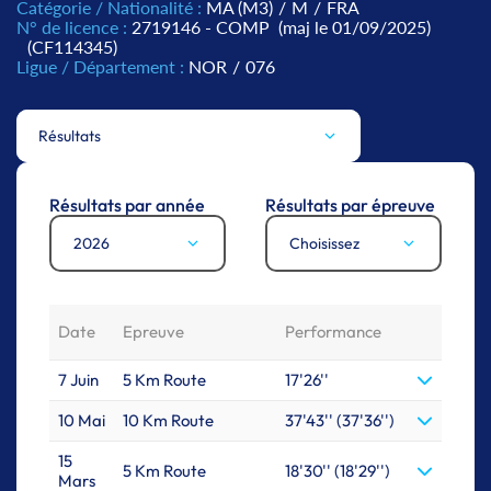
Catégorie / Nationalité :
MA (M3)
/
M
/
FRA
N° de licence :
2719146 - COMP
(maj le 01/09/2025)
(CF114345)
Ligue / Département :
NOR
/
076
Résultats
Résultats par année
Résultats par épreuve
2026
Choisissez
Date
Epreuve
Performance
7 Juin
5 Km Route
17'26''
10 Mai
10 Km Route
37'43'' (37'36'')
15
5 Km Route
18'30'' (18'29'')
Mars