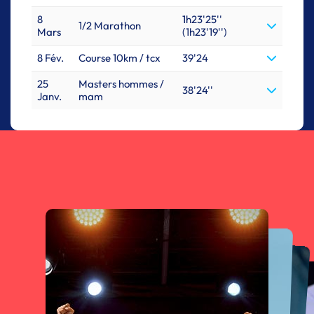
8
1h23'25''
1/2 Marathon
Mars
(1h23'19'')
8 Fév.
Course 10km / tcx
39'24
25
Masters hommes /
38'24''
Janv.
mam