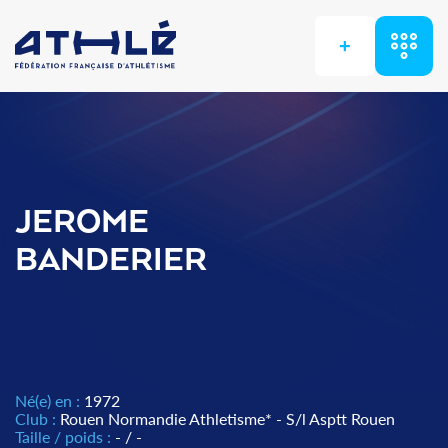
+
JEROME
BANDERIER
Né(e) en :
1972
Club :
Rouen Normandie Athletisme* - S/l Asptt Rouen
Taille / poids :
- / -