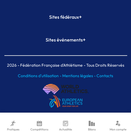
+
Sites fédéraux
SI-FFA
CALORG
+
Sites événements
Plateforme Formation
Meeting de Paris
Meeting de Paris indoor
MAIF Ekiden de Paris
2026
- Fédération Française d'Athlétisme - Tous Droits Réservés
Conditions d'utilisation -
Mentions légales -
Contacts
Pratiques
Compétitions
Actualités
Bilans
Mon compte