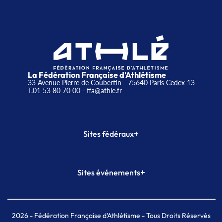
La Fédération Française d'Athlétisme
33 Avenue Pierre de Coubertin - 75640 Paris Cedex 13
T.01 53 80 70 00
- ffa@athle.fr
+
Sites fédéraux
SI-FFA
CALORG
+
Sites événements
Plateforme Formation
Meeting de Paris
Meeting de Paris indoor
MAIF Ekiden de Paris
2026
- Fédération Française d'Athlétisme - Tous Droits Réservés