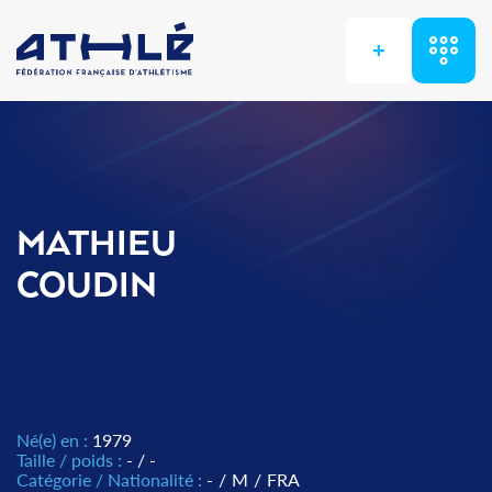
+
MATHIEU
COUDIN
Né(e) en :
1979
Taille / poids :
- / -
Catégorie / Nationalité :
-
/
M
/
FRA