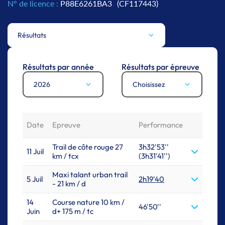
N° de licence :
P88E6261BA3
(CF117443)
Résultats
Résultats par année
Résultats par épreuve
2026
Choisissez
Date
Epreuve
Performance
Trail de côte rouge 27
3h32'53''
11 Juil
km / tcx
(3h31'41'')
Maxi talant urban trail
5 Juil
2h19'40
- 21 km / d
14
Course nature 10 km /
46'50''
Juin
d+ 175 m / tc