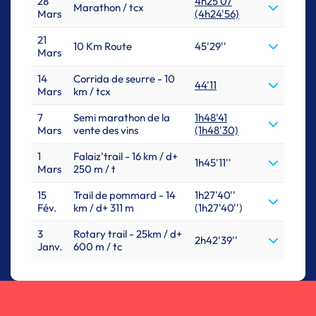
28
4h25'07
Marathon / tcx
Mars
(4h24'56)
21
10 Km Route
45'29''
Mars
14
Corrida de seurre - 10
44'11
Mars
km / tcx
7
Semi marathon de la
1h48'41
Mars
vente des vins
(1h48'30)
1
Falaiz'trail - 16 km / d+
1h45'11''
Mars
250 m / t
15
Trail de pommard - 14
1h27'40''
Fév.
km / d+ 311 m
(1h27'40'')
3
Rotary trail - 25km / d+
2h42'39''
Janv.
600 m / tc