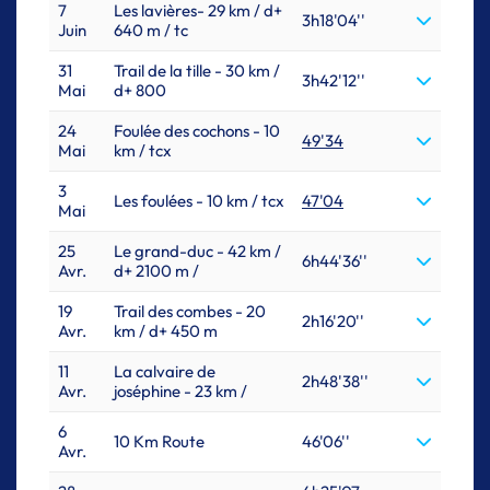
7
Les lavières- 29 km / d+
3h18'04''
Juin
640 m / tc
31
Trail de la tille - 30 km /
3h42'12''
Mai
d+ 800
24
Foulée des cochons - 10
49'34
Mai
km / tcx
3
Les foulées - 10 km / tcx
47'04
Mai
25
Le grand-duc - 42 km /
6h44'36''
Avr.
d+ 2100 m /
19
Trail des combes - 20
2h16'20''
Avr.
km / d+ 450 m
11
La calvaire de
2h48'38''
Avr.
joséphine - 23 km /
6
10 Km Route
46'06''
Avr.