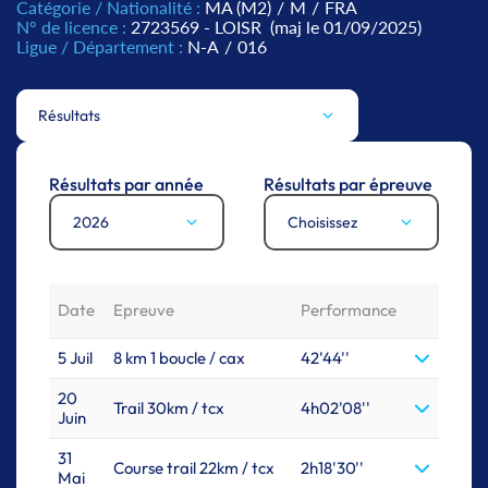
Catégorie / Nationalité :
MA (M2)
/
M
/
FRA
N° de licence :
2723569 - LOISR
(maj le 01/09/2025)
Ligue / Département :
N-A
/
016
Résultats
Résultats par année
Résultats par épreuve
2026
Choisissez
Date
Epreuve
Performance
5 Juil
8 km 1 boucle / cax
42'44''
20
Trail 30km / tcx
4h02'08''
Juin
31
Course trail 22km / tcx
2h18'30''
Mai