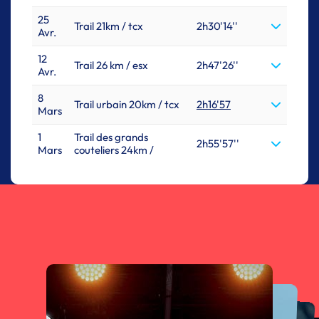
25
Trail 21km / tcx
2h30'14''
Avr.
12
Trail 26 km / esx
2h47'26''
Avr.
8
Trail urbain 20km / tcx
2h16'57
Mars
1
Trail des grands
2h55'57''
Mars
couteliers 24km /