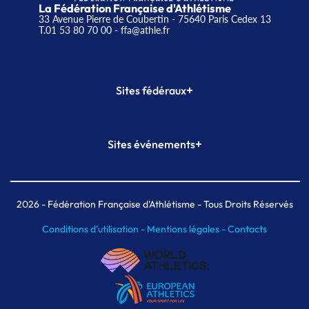
La Fédération Française d'Athlétisme
33 Avenue Pierre de Coubertin - 75640 Paris Cedex 13
T.01 53 80 70 00
- ffa@athle.fr
+
Sites fédéraux
SI-FFA
CALORG
+
Sites événements
Plateforme Formation
Meeting de Paris
Meeting de Paris indoor
MAIF Ekiden de Paris
2026
- Fédération Française d'Athlétisme - Tous Droits Réservés
Conditions d'utilisation -
Mentions légales -
Contacts