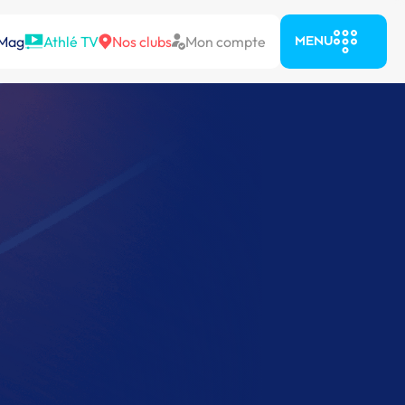
 Mag
Athlé TV
Nos clubs
Mon compte
MENU