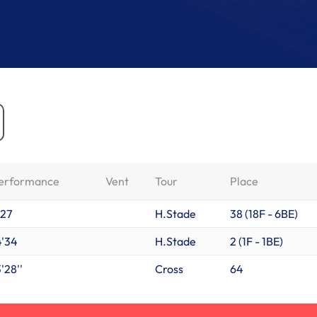
erformance
Vent
Tour
Place
'27
H.Stade
38 (
18F
-
6BE
)
4'34
H.Stade
2 (
1F
-
1BE
)
'28''
Cross
64