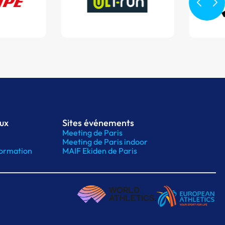
aux
Sites événements
Meeting de Paris
Meeting de Paris indoor
ormation
MAIF Ekiden de Paris