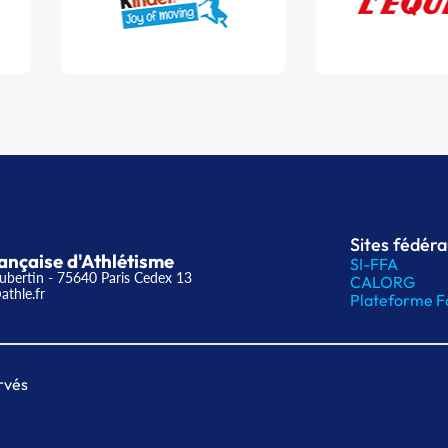
Sites fédér
ançaise d'Athlétisme
SI-FFA
ubertin - 75640 Paris Cedex 13
CALORG
athle.fr
Plateforme F
rvés