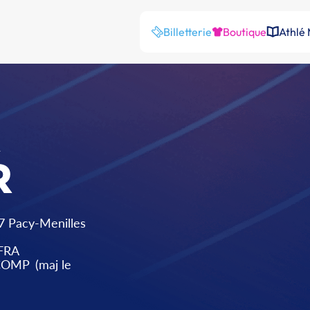
Billetterie
Boutique
Athlé
A
R
7 Pacy-Menilles
FRA
 COMP
(maj le