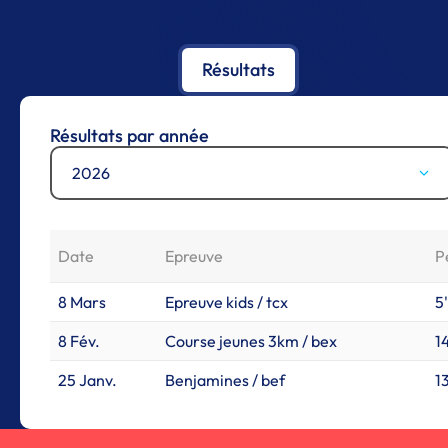
Résultats
Résultats par année
2026
Date
Epreuve
P
8 Mars
Epreuve kids / tcx
5
8 Fév.
Course jeunes 3km / bex
1
25 Janv.
Benjamines / bef
13