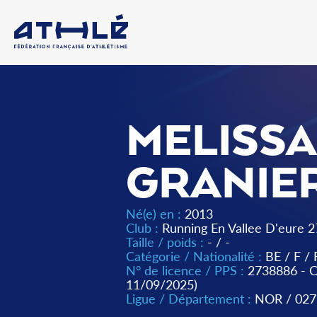
MELISS
GRANIE
Né(e) en :
2013
Club :
Running En Vallee D'eure 2
Taille / poids :
- / -
Catégorie / Nationalité :
BE
/
F
/
N° de licence / PPS :
2738886 -
11/09/2025)
Ligue / Département :
NOR
/
027