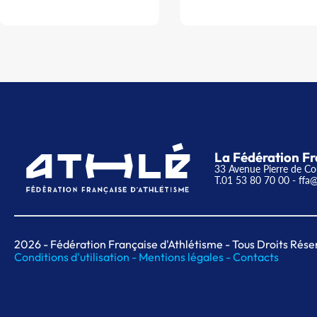
La Fédération Fr
33 Avenue Pierre de Co
T.01 53 80 70 00
- ffa@
2026
- Fédération Française d'Athlétisme - Tous Droits Rése
Conditions d'utilisation -
Mentions légales -
Contacts