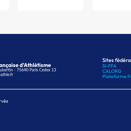
Sites fédér
ançaise d'Athlétisme
SI-FFA
ubertin - 75640 Paris Cedex 13
CALORG
athle.fr
Plateforme F
rvés