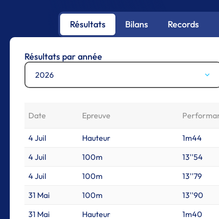
Résultats
Bilans
Records
Résultats par année
2026
Date
Epreuve
Performa
4 Juil
Hauteur
1m44
4 Juil
100m
13''54
4 Juil
100m
13''79
31 Mai
100m
13''90
31 Mai
Hauteur
1m40