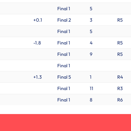
Final 1
5
+0.1
Final 2
3
R5
Final 1
5
-1.8
Final 1
4
R5
Final 1
9
R5
Final 1
+1.3
Final 5
1
R4
Final 1
11
R3
Final 1
8
R6