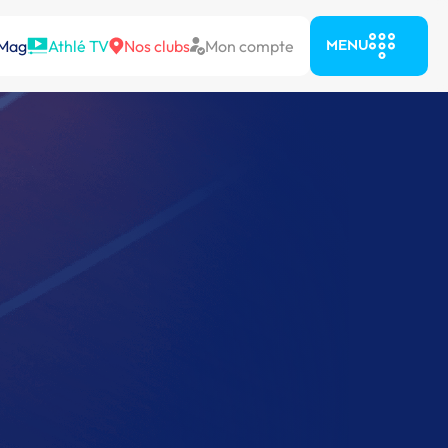
 Mag
Athlé TV
Nos clubs
Mon compte
MENU