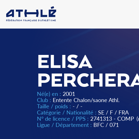
ELISA
PERCHER
Né(e) en :
2001
Club :
Entente Chalon/saone Athl.
Taille / poids :
- / -
Catégorie / Nationalité :
SE
/
F
/
FRA
N° de licence / PPS :
2741313 - COMP
Ligue / Département :
BFC
/
071