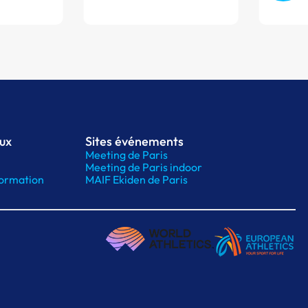
aux
Sites événements
Meeting de Paris
Meeting de Paris indoor
ormation
MAIF Ekiden de Paris