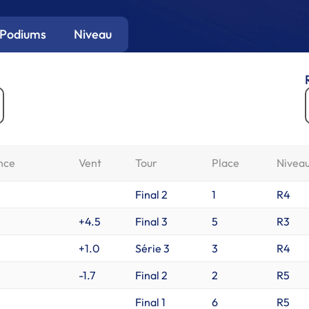
Podiums
Niveau
nce
Vent
Tour
Place
Nivea
Final 2
1
R4
+4.5
Final 3
5
R3
+1.0
Série 3
3
R4
-1.7
Final 2
2
R5
Final 1
6
R5