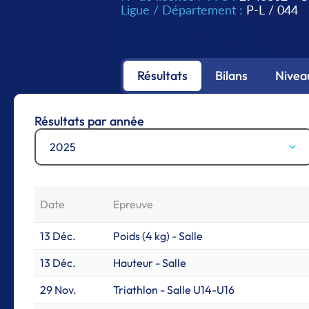
Ligue / Département :
P-L
/
044
Résultats
Bilans
Nivea
Résultats par année
2025
Date
Epreuve
13 Déc.
Poids (4 kg) - Salle
13 Déc.
Hauteur - Salle
29 Nov.
Triathlon - Salle U14-U16