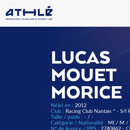
LUCAS
MOUET
MORICE
Né(e) en :
2012
Club :
Racing Club Nantais * - S/l 
Taille / poids :
- / -
Catégorie / Nationalité :
MI
/
M
/
N° de licence / PPS :
2740862 - 