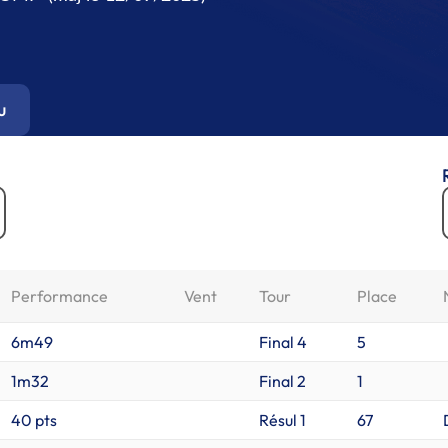
u
Performance
Vent
Tour
Place
6m49
Final 4
5
1m32
Final 2
1
40 pts
Résul 1
67