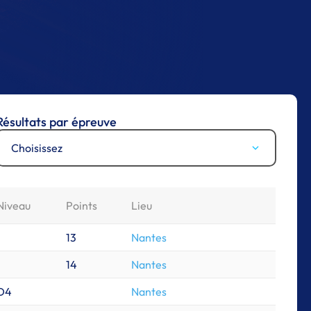
Résultats par épreuve
Choisissez
Niveau
Points
Lieu
13
Nantes
14
Nantes
D4
Nantes