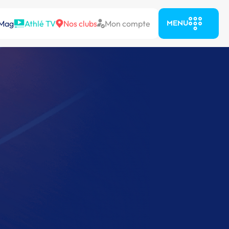
 Mag
Athlé TV
Nos clubs
Mon compte
MENU