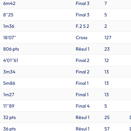
6m42
Final 3
7
8''25
Final 3
5
1m36
F.2 S 2
2
18'07''
Cross
127
806 pts
Résul 1
23
4'01''61
Final 2
12
3m34
Final 2
13
5m86
Final 1
13
1m27
Final 1
13
11''89
Final 4
5
32 pts
Résul 1
25
36 pts
Résul 1
57