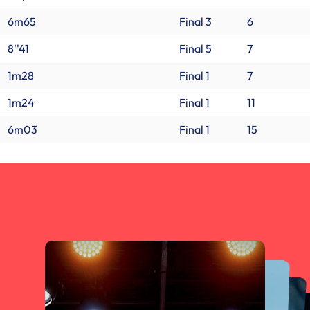
6m65
Final 3
6
8''41
Final 5
7
1m28
Final 1
7
1m24
Final 1
11
6m03
Final 1
15