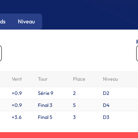
ds
Niveau
Vent
Tour
Place
Niveau
+0.9
Série 9
2
D2
+0.9
Final 3
5
D4
+3.6
Final 5
3
D3