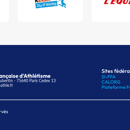
Sites fédér
ançaise d'Athlétisme
SI-FFA
ubertin - 75640 Paris Cedex 13
CALORG
athle.fr
Plateforme F
rvés