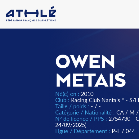
OWEN
METAIS
Né(e) en :
2010
Club :
Racing Club Nantais * - S/l 
Taille / poids :
- / -
Catégorie / Nationalité :
CA
/
M
/
N° de licence / PPS :
2754730 -
24/09/2025)
Ligue / Département :
P-L
/
044