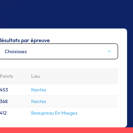
Résultats par épreuve
Choisissez
Points
Lieu
453
Nantes
368
Nantes
412
Beaupreau En Mauges