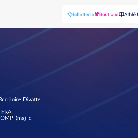
Billetterie
Boutique
Athlé
Rcn Loire Divatte
FRA
 COMP
(maj le