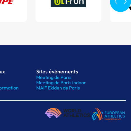
aux
Sites événements
Meeting de Paris
Meeting de Paris indoor
ormation
MAIF Ekiden de Paris