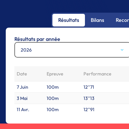
Résultats
Bilans
Recor
Résultats par année
2026
Date
Epreuve
Performance
7 Juin
100m
12''71
3 Mai
100m
13''13
11 Avr.
100m
12''91