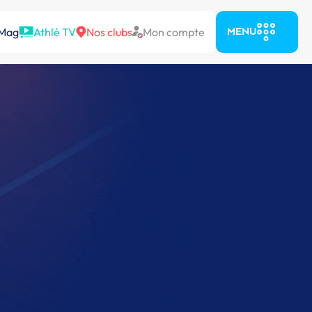
 Mag
Athlé TV
Nos clubs
Mon compte
MENU