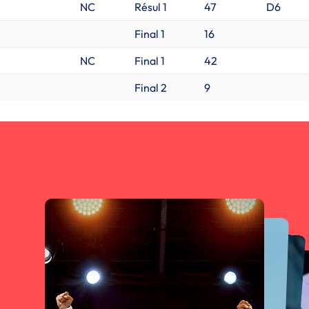
NC
Résul 1
47
D6
Final 1
16
NC
Final 1
42
Final 2
9