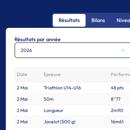
Résultats
Bilans
Nivea
Résultats par année
2026
Date
Epreuve
Perform
2 Mai
Triathlon U14-U16
48 pts
2 Mai
50m
8''77
2 Mai
Longueur
2m90
2 Mai
Javelot (500 g)
16m61