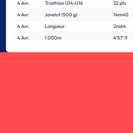
4 Avr.
Triathlon U14-U16
32 pts
4 Avr.
Javelot (500 g)
14m40
4 Avr.
Longueur
2m64
4 Avr.
1 000m
4'57''9