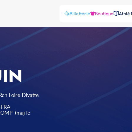
Billetterie
Boutique
Athlé
IN
Rcn Loire Divatte
FRA
 COMP
(maj le