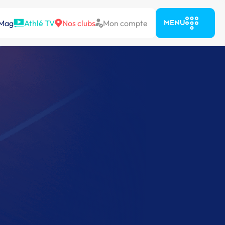
 Mag
Athlé TV
Nos clubs
Mon compte
MENU