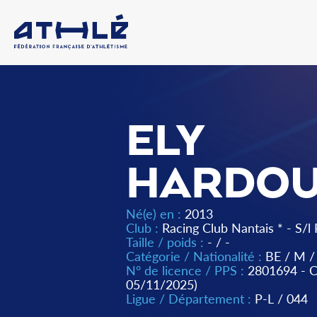
ELY
HARDOU
Né(e) en :
2013
Club :
Racing Club Nantais * - S/l 
Taille / poids :
- / -
Catégorie / Nationalité :
BE
/
M
/
N° de licence / PPS :
2801694 -
05/11/2025)
Ligue / Département :
P-L
/
044