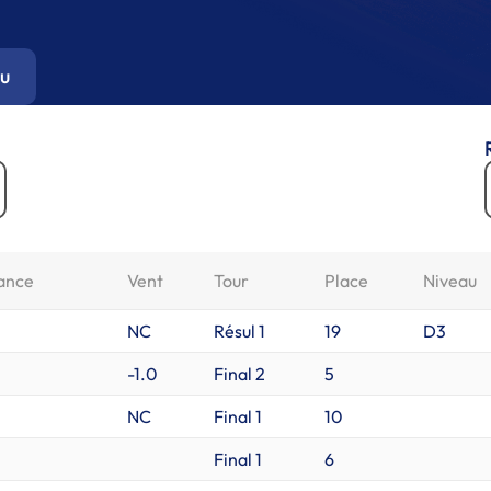
u
ance
Vent
Tour
Place
Niveau
NC
Résul 1
19
D3
-1.0
Final 2
5
NC
Final 1
10
Final 1
6