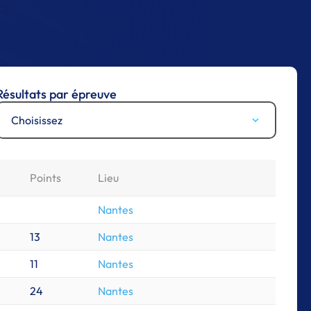
Résultats par épreuve
Choisissez
Points
Lieu
Nantes
13
Nantes
11
Nantes
24
Nantes