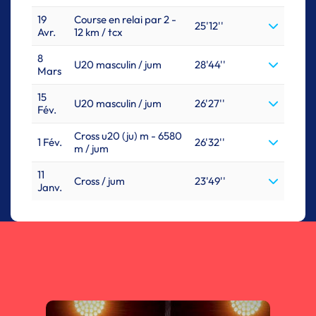
19
Course en relai par 2 -
25'12''
Avr.
12 km / tcx
8
U20 masculin / jum
28'44''
Mars
15
U20 masculin / jum
26'27''
Fév.
Cross u20 (ju) m - 6580
1 Fév.
26'32''
m / jum
11
Cross / jum
23'49''
Janv.