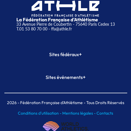
La Fédération Française d'Athlétisme
33 Avenue Pierre de Coubertin - 75640 Paris Cedex 13
T.01 53 80 70 00
- ffa@athle.fr
+
Sites fédéraux
SI-FFA
CALORG
+
Sites événements
Plateforme Formation
Meeting de Paris
Meeting de Paris indoor
MAIF Ekiden de Paris
2026
- Fédération Française d'Athlétisme - Tous Droits Réservés
Conditions d'utilisation -
Mentions légales -
Contacts