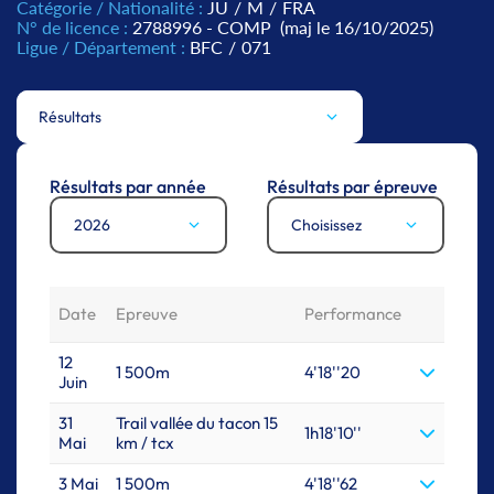
Catégorie / Nationalité :
JU
/
M
/
FRA
N° de licence :
2788996 - COMP
(maj le 16/10/2025)
Ligue / Département :
BFC
/
071
Résultats
Résultats par année
Résultats par épreuve
2026
Choisissez
Date
Epreuve
Performance
12
1 500m
4'18''20
Juin
31
Trail vallée du tacon 15
1h18'10''
Mai
km / tcx
3 Mai
1 500m
4'18''62