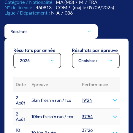
Catégorie / Nationalité :
MA (M3)
/
M
/
FRA
N° de licence :
460813 - COMP
(maj le 09/09/2025)
Ligue / Département :
N-A
/
086
Résultats
Résultats par année
Résultats par épreuve
2026
Choisissez
Date
Epreuve
Performance
2
5km fresn'n run / tcx
19'24
Août
2
10km fresn'n run / tcx
37'54
Août
10
37'26''
10 Km Route