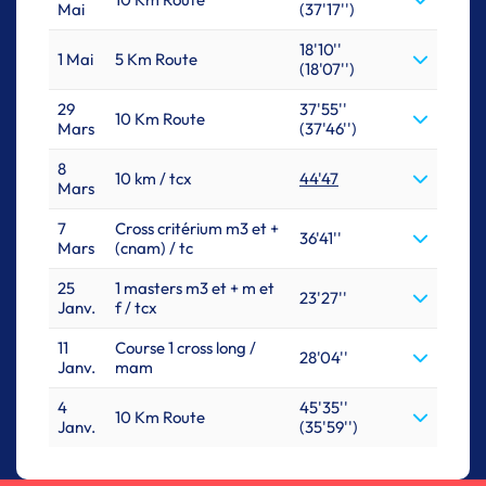
Mai
(37'17'')
18'10''
1 Mai
5 Km Route
(18'07'')
29
37'55''
10 Km Route
Mars
(37'46'')
8
10 km / tcx
44'47
Mars
7
Cross critérium m3 et +
36'41''
Mars
(cnam) / tc
25
1 masters m3 et + m et
23'27''
Janv.
f / tcx
11
Course 1 cross long /
28'04''
Janv.
mam
4
45'35''
10 Km Route
Janv.
(35'59'')