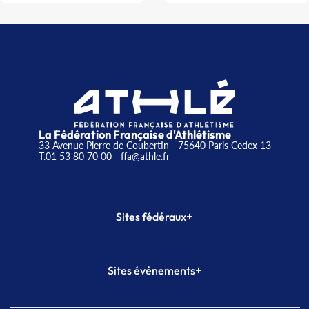
La Fédération Française d'Athlétisme
33 Avenue Pierre de Coubertin - 75640 Paris Cedex 13
T.01 53 80 70 00
- ffa@athle.fr
+
Sites fédéraux
SI-FFA
CALORG
+
Sites événements
Plateforme Formation
Meeting de Paris