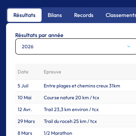
Résultats
Bilans
Records
Classements
Résultats par année
2026
Date
Epreuve
5 Juil
Entre plages et chemins creux 31km
10 Mai
Course nature 20 km / tcx
12 Avr.
Trail 23,3 km environ / tcx
29 Mars
Trail du roceh 25 km / tcx
8 Mars
1/2 Marathon