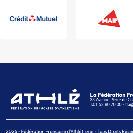
La Fédération Fr
33 Avenue Pierre de Co
T.01 53 80 70 00
- ffa@
2026
- Fédération Française d'Athlétisme - Tous Droits Rése