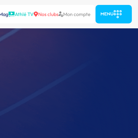
 Mag
Athlé TV
Nos clubs
Mon compte
MENU