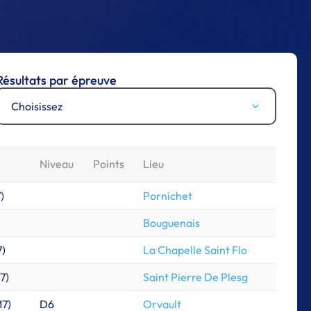
Résultats par épreuve
Choisissez
Niveau
Points
Lieu
7
)
Pornichet
Bouguenais
7
)
La Chapelle Saint Flo
7
)
Saint Pierre De Plesg
M7
)
D6
Orvault