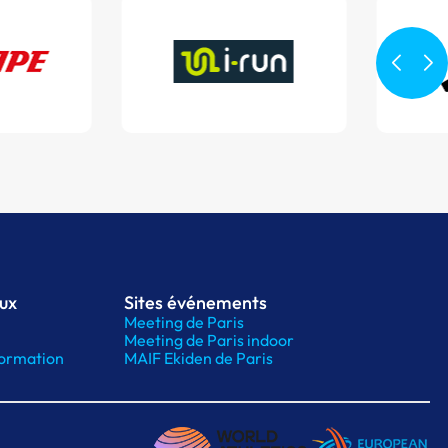
aux
Sites événements
Meeting de Paris
Meeting de Paris indoor
ormation
MAIF Ekiden de Paris