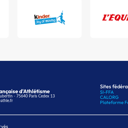
Sites fédér
ançaise d'Athlétisme
SI-FFA
ubertin - 75640 Paris Cedex 13
CALORG
athle.fr
Plateforme F
rvés