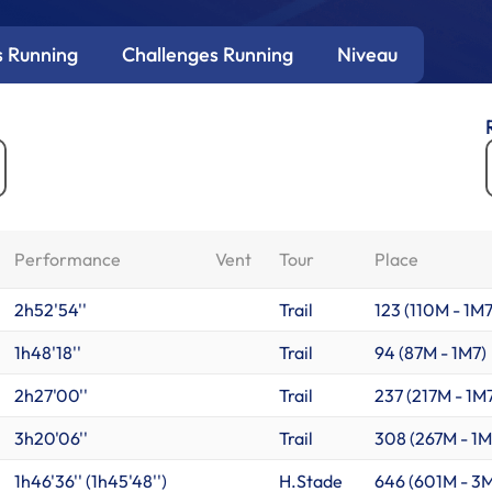
 Running
Challenges Running
Niveau
Performance
Vent
Tour
Place
2h52'54''
Trail
123 (
110M
-
1M
1h48'18''
Trail
94 (
87M
-
1M7
)
2h27'00''
Trail
237 (
217M
-
1M
3h20'06''
Trail
308 (
267M
-
1M
1h46'36'' (1h45'48'')
H.Stade
646 (
601M
-
3