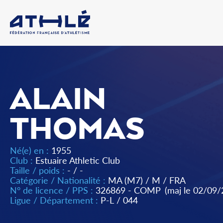
ALAIN
THOMAS
Né(e) en :
1955
Club :
Estuaire Athletic Club
Taille / poids :
- / -
Catégorie / Nationalité :
MA (M7)
/
M
/
FRA
N° de licence / PPS :
326869 - COMP
(maj le 02/09/
Ligue / Département :
P-L
/
044