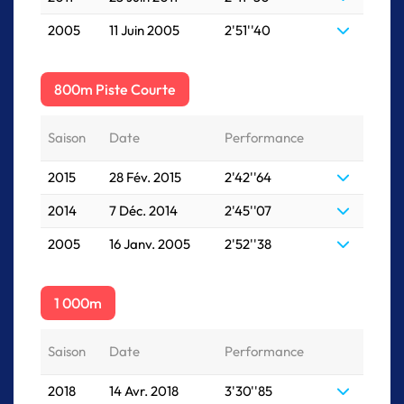
2005
11 Juin 2005
2'51''40
800m Piste Courte
Saison
Date
Performance
2015
28 Fév. 2015
2'42''64
2014
7 Déc. 2014
2'45''07
2005
16 Janv. 2005
2'52''38
1 000m
Saison
Date
Performance
2018
14 Avr. 2018
3'30''85