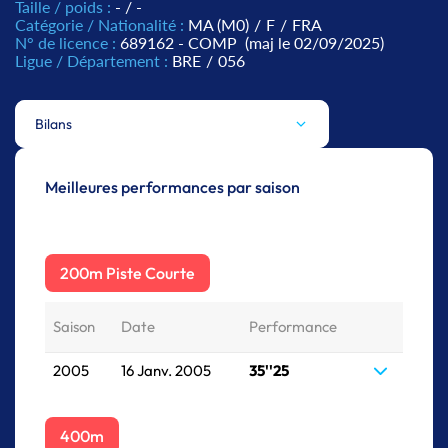
Taille / poids :
- / -
Catégorie / Nationalité :
MA (M0)
/
F
/
FRA
N° de licence :
689162 - COMP
(maj le 02/09/2025)
Ligue / Département :
BRE
/
056
Bilans
Meilleures performances par saison
200m Piste Courte
Saison
Date
Performance
2005
16 Janv. 2005
35''25
400m