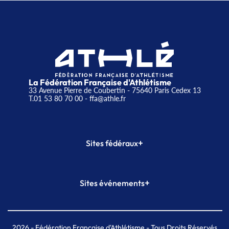
La Fédération Française d'Athlétisme
33 Avenue Pierre de Coubertin - 75640 Paris Cedex 13
T.01 53 80 70 00
- ffa@athle.fr
+
Sites fédéraux
SI-FFA
CALORG
+
Sites événements
Plateforme Formation
Meeting de Paris
Meeting de Paris indoor
MAIF Ekiden de Paris
2026
- Fédération Française d'Athlétisme - Tous Droits Réservés