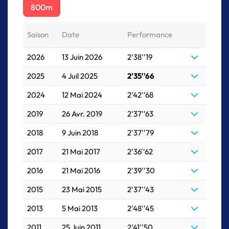
800m
Saison
Date
Performance
2026
13 Juin 2026
2'38''19
2025
4 Juil 2025
2'35''66
2024
12 Mai 2024
2'42''68
2019
26 Avr. 2019
2'37''63
2018
9 Juin 2018
2'37''79
2017
21 Mai 2017
2'36''62
2016
21 Mai 2016
2'39''30
2015
23 Mai 2015
2'37''43
2013
5 Mai 2013
2'48''45
2011
25 Juin 2011
2'41''50