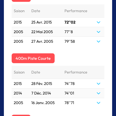
Saison
Date
Performance
2015
25 Avr. 2015
72''02
2005
22 Mai 2005
77''8
2005
27 Avr. 2005
79''58
400m Piste Courte
Saison
Date
Performance
2015
28 Fév. 2015
74''78
2014
7 Déc. 2014
74''01
2005
16 Janv. 2005
78''71